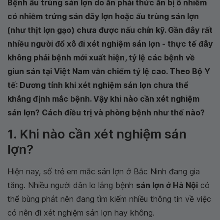
Bệnh ấu trùng sán lợn do ăn phải thức ăn bị ô nhiễm
có nhiễm trứng sán dây lợn hoặc ấu trùng sán lợn
(như thịt lợn gạo) chưa được nấu chín kỹ. Gần đây rất
nhiều người đổ xô đi xét nghiệm sán lợn - thực tế đây
không phải bệnh mới xuất hiện, tỷ lệ các bệnh về
giun sán tại Việt Nam vẫn chiếm tỷ lệ cao. Theo Bộ Y
tế: Dương tính khi xét nghiệm sán lợn chưa thể
khẳng định mắc bệnh. Vậy khi nào cần xét nghiệm
sán lợn? Cách điều trị và phòng bệnh như thế nào?
1. Khi nào cần xét nghiệm sán
lợn?
Hiện nay, số trẻ em mắc sán lợn ở Bắc Ninh đang gia
tăng. Nhiều người dân lo lắng bệnh
sán lợn ở Hà Nội
có
thể bùng phát nên đang tìm kiếm nhiều thông tin về việc
có nên đi xét nghiệm sán lợn hay không.