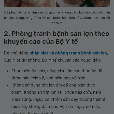
Để phát hiện có nhiễm sán lợn gạo hay không cần dựa vào các biểu hiện
như đau bụng, đi ngoài ra đốt sán hoặc, loạn tiêu hóa... kèm thực hiện xét
nghiệm
2. Phòng tránh bệnh sán lợn theo
khuyến cáo của Bộ Y tế
Để chủ động
nhận biết và phòng tránh bệnh sán lợn
,
Cục Y tế dự phòng, Bộ Y tế khuyến cáo người dân:
Thực hiện ăn chín, uống chín, ăn các thức ăn đã
được nấu chín kỹ, chế biến hợp vệ sinh.
Không sử dụng thịt lợn ốm để chế biến thực
phẩm. Không ăn thịt lợn tái, chưa nấu chín, nem
chua sống, (nguy cơ nhiễm sán dây trưởng thành),
rau sống không đảm bảo vệ sinh (nguy cơ mắc
bệnh ấu trùng sán lợn).