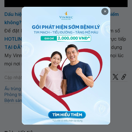
×
Dấu hiệu khi nhiễm sán lợn | Sán lợn có nguy hiểm
không?
Để đặt lịch khám tại viện, Quý khách vui lòng bấm số
HOTLINE
, đặt mua
GÓI DỊCH VỤ
hoặc đặt lịch trực tiếp
TẠI ĐÂY
. Tải và đặt lịch khám tự động trên ứng dụng
My Vinmec để quản lý, theo dõi lịch và đặt hẹn mọi lúc
mọi nơi ngay trên ứng dụng.
Chia sẻ
Cập nhật: 22-07-2024
Ấu trùng sán lợn
Sán dây
Xét nghiệm sán lợn
Phòng tránh bệnh sán lợn
Sán lợn gạo
Sán lợn
Bệnh sán lợn