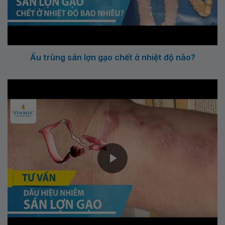
Ấu trùng sán lợn gạo chết ở nhiệt độ nào?