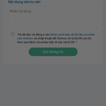
Nội dung cần tư vấn
Tôi đã đọc và đồng ý với
Chính sách bảo vệ dữ liệu cá nhân
của Vinmec
và chấp thuận để Vinmec xử lý DLCN của tôi
theo quy định của pháp luật về bảo vệ DLCN.
*
Gửi thông tin