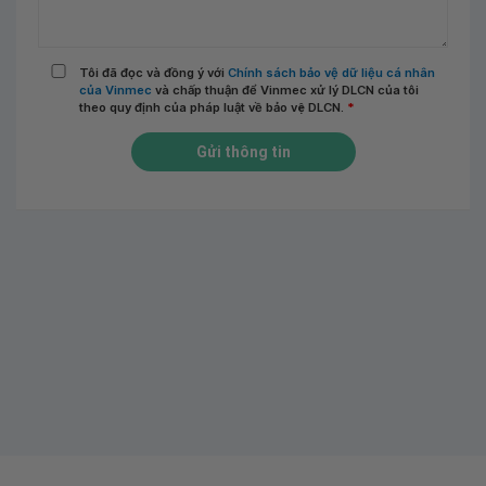
Tôi đã đọc và đồng ý với
Chính sách bảo vệ dữ liệu cá nhân
của Vinmec
và chấp thuận để Vinmec xử lý DLCN của tôi
theo quy định của pháp luật về bảo vệ DLCN.
*
Gửi thông tin