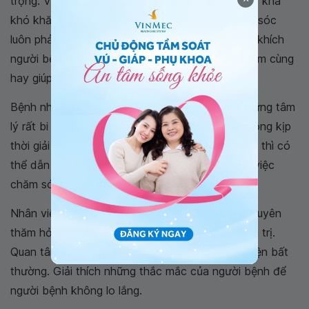
trọng. Việc giải tỏa tâm lý cho họ tuy là một việc khá
khó khăn và kiên trì qua từng ngày. Người chăm sóc
luôn phải an ủi tinh thần mọi lúc mọi nơi. Khuyến khích
người bệnh có thể làm những gì họ thích hoặc làm cùng
hay giúp đỡ họ mỗi khi họ cần.
Bệnh nhân ung thư giai đoạn cuối thường có những tâm
lý rất bi quan, lo lắng, sợ hãi, tuyệt vọng, nếu không kịp
thời giải toả những vấn đề về tâm lý này kịp thời thì có
thể dẫn đến người bệnh bị trầm cảm khiến cho việc
chăm sóc và điều trị khó khăn hơn.
Nhân viên y tế và người chăm sóc cần thường xuyên
thăm hỏi, động viên an ủi bệnh nhân an tâm điều trị.
Quan tâm diễn biến tâm lý bệnh nhân để phát hiện bất
thường. Giải thích những thắc mắc của người bệnh để
người bệnh không lo lắng.