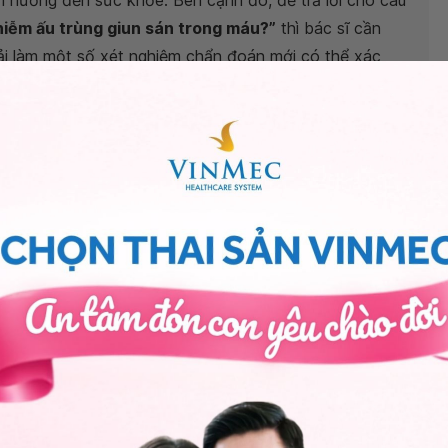
 hưởng đến sức khỏe. Bên cạnh đó, để trả lời cho câu
nhiễm ấu trùng giun sán trong máu?”
thì bác sĩ cần
ải làm một số xét nghiệm chẩn đoán mới có thể xác
sĩ có thể tư vấn
điều trị mụn cóc
bằng laser bạn nhé!
đến Vinmec. Chúc bạn có thật nhiều sức khỏe. Trân
Thị Thu Hằng -
Bác sĩ Da Liễu - Khoa Khám bệnh &
mec Hải Phòng
ng bấm số
HOTLINE
, đặt mua
GÓI DỊCH VỤ
hoặc đặt
 tự động trên ứng dụng My Vinmec để quản lý, theo dõi
g dụng.
Chia sẻ
 cóc
Da liễu