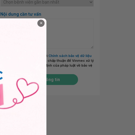
Nội dung cần tư vấn
×
Tôi đã đọc và đồng ý với
Chính sách bảo vệ dữ liệu
cá nhân của Vinmec
và chấp thuận để Vinmec xử lý
DLCN của tôi theo quy định của pháp luật về bảo vệ
DLCN.
*
Gửi thông tin