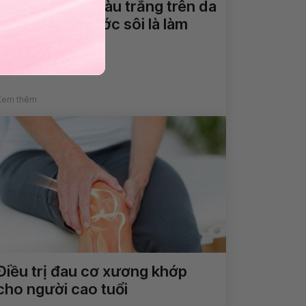
Xuất hiện lớp màu trắng trên da
chỗ bị bỏng nước sôi là làm
sao?
Xem thêm
Điều trị đau cơ xương khớp
cho người cao tuổi