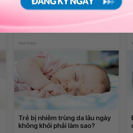
Không nói được, nhìn mặt chữ
không hiểu, hay bị động kinh
và tê đầu ngón tay là dấu hiệu
bệnh gì?
Xem thêm
Trẻ bị nhiễm trùng da lâu ngày
không khỏi phải làm sao?