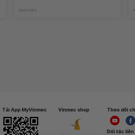
Xem thêm
Tải App MyVinmec
Vinmec shop
Theo dõi ch
Đối tác liên