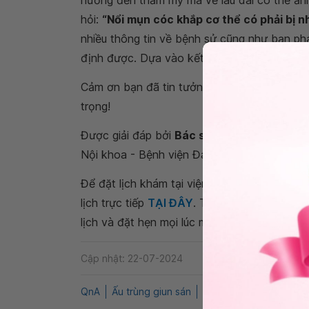
hưởng đến thẩm mỹ mà về lâu dài có thể ảnh
hỏi:
“Nổi mụn cóc khắp cơ thể có phải bị 
nhiều thông tin về bệnh sử cũng như bạn ph
định được. Dựa vào kết quả thăm khám bác 
Cảm ơn bạn đã tin tưởng và chia sẻ lo lắng 
trọng!
Được giải đáp bởi
Bác sĩ chuyên khoa I Lê 
Nội khoa - Bệnh viện Đa khoa Quốc tế Vin
Để đặt lịch khám tại viện, Quý khách vui lò
lịch trực tiếp
TẠI ĐÂY
. Tải và đặt lịch khám
lịch và đặt hẹn mọi lúc mọi nơi ngay trên ứn
Cập nhật: 22-07-2024
QnA
Ấu trùng giun sán
Mụn cóc
Điều trị mụn