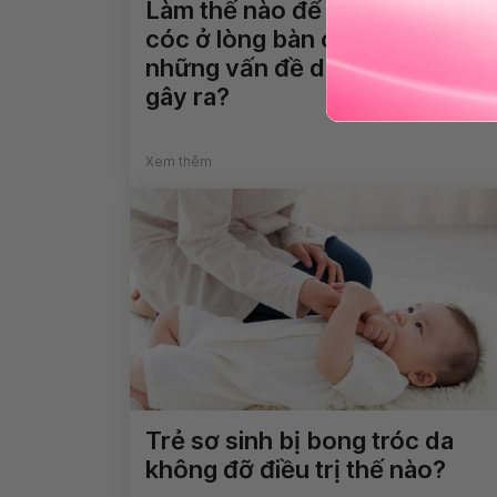
Làm thế nào để điều trị mụn
cóc ở lòng bàn chân và loại bỏ
những vấn đề do virus HPV
gây ra?
Xem thêm
Trẻ sơ sinh bị bong tróc da
không đỡ điều trị thế nào?