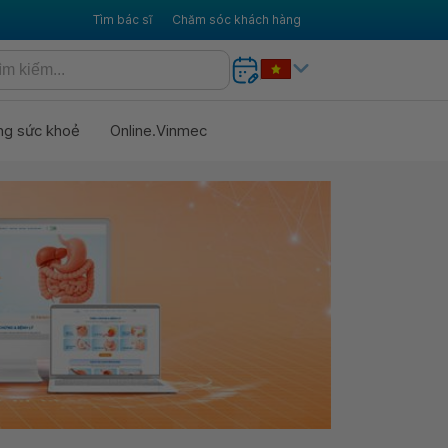
Tìm bác sĩ
Chăm sóc khách hàng
ng sức khoẻ
Online.Vinmec