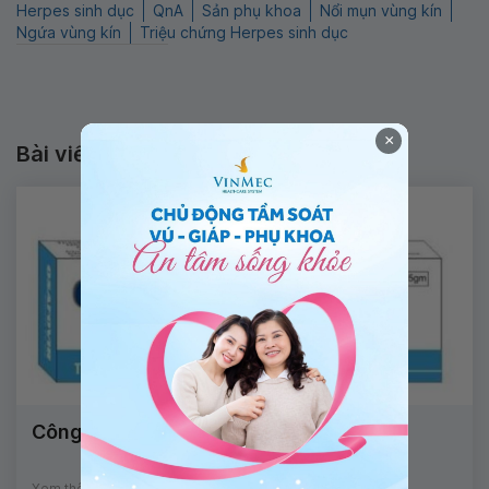
Herpes sinh dục
QnA
Sản phụ khoa
Nổi mụn vùng kín
Ngứa vùng kín
Triệu chứng Herpes sinh dục
×
Bài viết liên quan
Công dụng thuốc Osafovir
Xem thêm