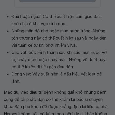
Đau hoặc ngứa: Có thể xuất hiện cảm giác đau,
khó chịu ở khu vực sinh dục.
Những mẩn đỏ nhỏ hoặc mụn nước trắng: Những
tổn thương này có thể xuất hiện sau vài ngày đến
vài tuần kể từ khi phơi nhiễm virus.
Các vết loét: Hình thành sau khi các mụn nước vỡ
ra, chảy dịch hoặc chảy máu. Những vết loét này
có thể khiến đi tiểu gặp đau đớn.
Đóng vảy: Vảy xuất hiện là dấu hiệu vết loét đã
lành.
Mặc dù, việc điều trị bệnh không quá khó nhưng bệnh
cũng dễ tái phát. Bạn có thể khám lại bác sĩ chuyên
khoa Sản phụ khoa để được khẳng định lại liệu có phải
Herpes không, liệu có kèm theo bệnh lý gì khác không