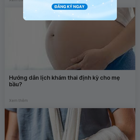
Hướng dẫn lịch khám thai định kỳ cho mẹ
bầu?
Xem thêm