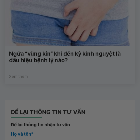
Ngứa‌ ‌“vùng‌ ‌kín”‌ ‌khi‌ ‌đến‌ ‌kỳ‌ ‌kinh‌ ‌nguyệt‌ ‌là‌
‌dấu‌ ‌hiệu‌ ‌bệnh‌ ‌lý‌ ‌nào?‌
Xem thêm
ĐỂ LẠI THÔNG TIN TƯ VẤN
Để lại thông tin nhận tư vấn
Họ và tên*