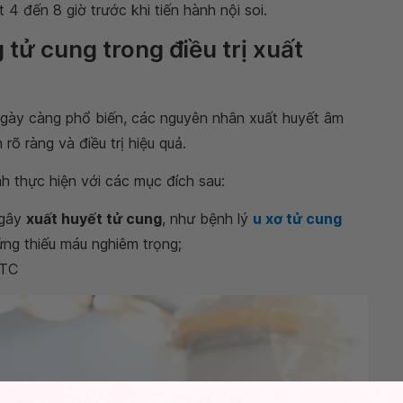
 4 đến 8 giờ trước khi tiến hành nội soi.
g tử cung trong điều trị xuất
gày càng phổ biến, các nguyên nhân xuất huyết âm
õ ràng và điều trị hiệu quả.
h thực hiện với các mục đích sau:
 gây
xuất huyết tử cung
, như bệnh lý
u xơ tử cung
ng thiếu máu nghiêm trọng;
 TC