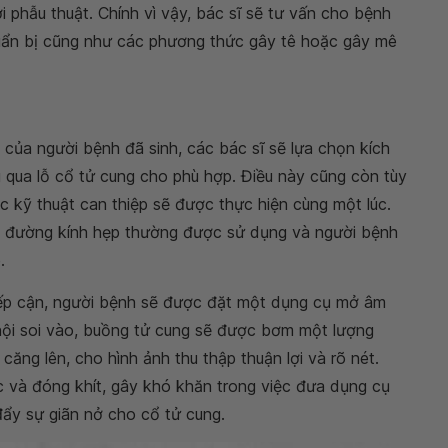
 phẫu thuật. Chính vì vậy, bác sĩ sẽ tư vấn cho bệnh
huẩn bị cũng như các phương thức gây tê hoặc gây mê
 của người bệnh đã sinh, các bác sĩ sẽ lựa chọn kích
 qua lỗ cổ tử cung cho phù hợp. Điều này cũng còn tùy
c kỹ thuật can thiệp sẽ được thực hiện cùng một lúc.
oi đường kính hẹp thường được sử dụng và người bệnh
.
 tiếp cận, người bệnh sẽ được đặt một dụng cụ mở âm
 nội soi vào, buồng tử cung sẽ được bơm một lượng
căng lên, cho hình ảnh thu thập thuận lợi và rõ nét.
 và đóng khít, gây khó khăn trong việc đưa dụng cụ
đẩy sự giãn nở cho cổ tử cung.