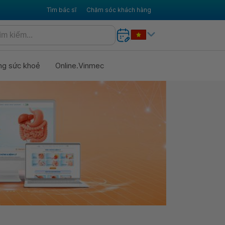
Tìm bác sĩ
Chăm sóc khách hàng
ng sức khoẻ
Online.Vinmec