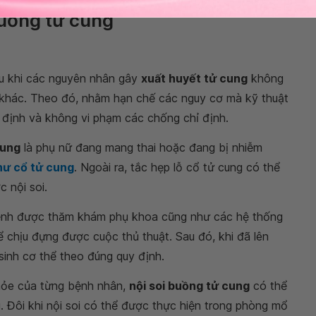
buồng tử cung
au khi các nguyên nhân gây
xuất huyết tử cung
không
khác. Theo đó, nhằm hạn chế các nguy cơ mà kỹ thuật
hỉ định và không vi phạm các chống chỉ định.
cung
là phụ nữ đang mang thai hoặc đang bị nhiễm
hư cổ tử cung
. Ngoài ra, tắc hẹp lỗ cổ tử cung có thể
 nội soi.
 bệnh được thăm khám phụ khoa cũng như các hệ thống
chịu đựng được cuộc thủ thuật. Sau đó, khi đã lên
sinh cơ thể theo đúng quy định.
khỏe của từng bệnh nhân,
nội soi buồng tử cung
có thể
ú. Đôi khi nội soi có thể được thực hiện trong phòng mổ