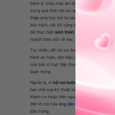
bệnh lý chảy máu âm đạo bất thường có ngu
trong quá trình nội soi quan sát phát hiện 
thiệp phá hủy bởi tia laser hoặc đốt điện bằ
bóc tách, cắt bỏ cùng một lúc. Bên cạnh đó,
để thực hiện
sinh thiết nội mạc tử cung
, g
hoạch theo dõi về sau.
Tuy nhiên, để nội soi buồng tử cung nói riên
hành an toàn, đạt hiệu quả trong phát hiện v
của bác sĩ trực tiếp thực hiện cũng như hệ t
quan trọng.
Ngoài ra, vì
nội soi buồng tử cung
chỉ giúp 
hạn chế của kỹ thuật này là không thích hợp
thành cơ hoặc bên ngoài tử cung. Đồng thời,
đến lỗ mở của
ống dẫn trứng
đến khoang tử 
dẫn trứng.