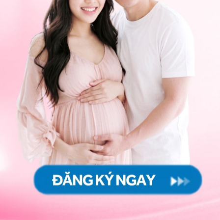
ồn gốc từ các sang thương trên bề mặt tử cung. Nếu
các tổn thương gây chảy máu, khối mô có thể được can
ng dòng điện hiệu điện thế thấp, hoặc bằng phẫu thuật
 nội soi cũng là một công cụ hướng dẫn bác sĩ định vị
iúp xác định rõ bản chất của sang thương và lên kế
g và các kỹ thuật nội soi các tạng nói chung được tiến
à điều trị bệnh thì trình độ chuyên môn, kinh nghiệm
hống cơ sở vật chất, trang thiết bị đóng vai trò vô cùng
khảo sát các sang thương bên trong lòng tử cung, điểm
 để kiểm tra hoặc chẩn đoán các bệnh lý xảy ra trong
 mặc dù ống nội soi có thể cho thấy các hình ảnh lên
cung nhưng lại không giúp kiểm tra trực tiếp các ống