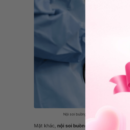
Nội soi buồng tử cung có vai trò quan t
Mặt khác,
nội soi buồng tử cung
không chỉ