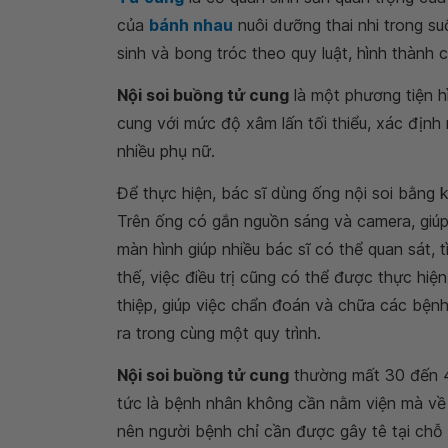
của
bánh nhau
nuôi dưỡng thai nhi trong su
sinh và bong tróc theo quy luật, hình thành 
Nội soi buồng tử cung
là một phương tiện h
cung với mức độ xâm lấn tối thiểu, xác đị
nhiều phụ nữ.
Để thực hiện, bác sĩ dùng ống nội soi bằng 
Trên ống có gắn nguồn sáng và camera, giúp t
màn hình giúp nhiều bác sĩ có thể quan sát,
thế, việc điều trị cũng có thể được thực hi
thiệp, giúp việc chẩn đoán và chữa các bện
ra trong cùng một quy trình.
Nội soi buồng tử cung
thường mất 30 đến 45
tức là bệnh nhân không cần nằm viện mà về 
nên người bệnh chỉ cần được gây tê tại chỗ