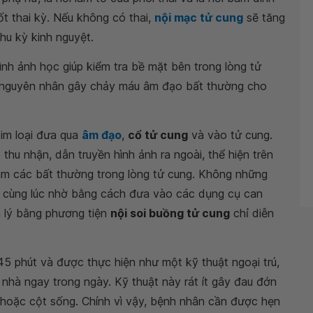
ốt thai kỳ. Nếu không có thai,
nội mạc tử cung
sẽ tăng
chu kỳ kinh nguyệt.
ình ảnh học giúp kiểm tra bề mặt bên trong lòng tử
nh nguyên nhân gây chảy máu âm đạo bất thường cho
kim loại đưa qua
âm đạo
,
cổ tử cung
và vào tử cung.
hu nhận, dẫn truyền hình ảnh ra ngoài, thể hiện trên
 tìm các bất thường trong lòng tử cung. Không những
ện cùng lúc nhờ bằng cách đưa vào các dụng cụ can
h lý bằng phương tiện
nội soi buồng tử cung
chỉ diễn
 phút và được thực hiện như một kỹ thuật ngoại trú,
nhà ngay trong ngày. Kỹ thuật này rát ít gây đau đớn
 hoặc cột sống. Chính vì vậy, bệnh nhân cần được hẹn