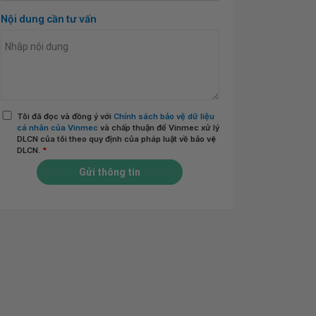
Nội dung cần tư vấn
Tôi đã đọc và đồng ý với
Chính sách bảo vệ dữ liệu
cá nhân của Vinmec
và chấp thuận để Vinmec xử lý
DLCN của tôi theo quy định của pháp luật về bảo vệ
DLCN.
*
Gửi thông tin