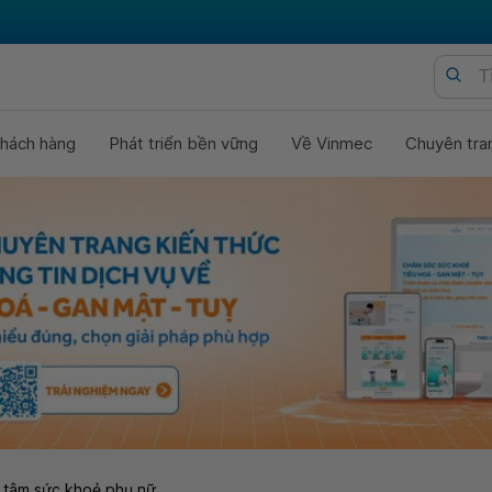
hách hàng
Phát triển bền vững
Về Vinmec
Chuyên tra
 tâm sức khoẻ phụ nữ