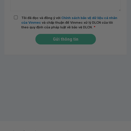
Tôi đã đọc và đồng ý với
Chính sách bảo vệ dữ liệu cá nhân
của Vinmec
và chấp thuận để Vinmec xử lý DLCN của tôi
theo quy định của pháp luật về bảo vệ DLCN.
*
Gửi thông tin