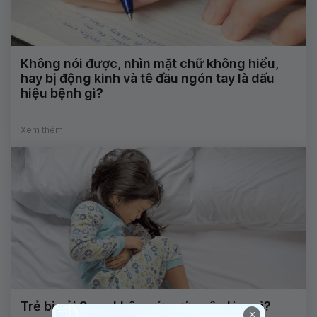
Không nói được, nhìn mặt chữ không hiểu,
hay bị động kinh và tê đầu ngón tay là dấu
hiệu bệnh gì?
Xem thêm
Trẻ bị sỏi 9mm không ứ nước nên làm gì?
×