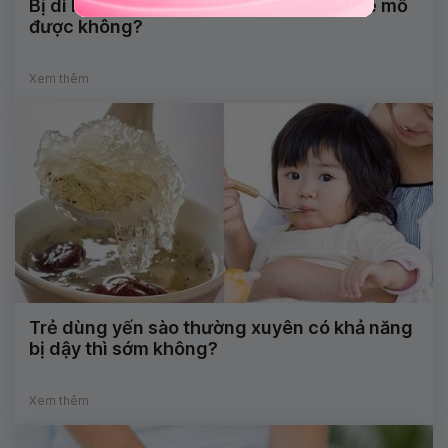
Bị di lệch xương sau bó lá cố định có thể mổ
được không?
Xem thêm
Trẻ dùng yến sào thường xuyên có khả năng
bị dậy thì sớm không?
Xem thêm