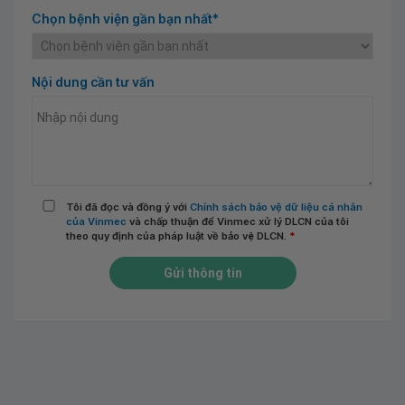
Chọn bệnh viện gần bạn nhất*
Nội dung cần tư vấn
Tôi đã đọc và đồng ý với
Chính sách bảo vệ dữ liệu cá nhân
của Vinmec
và chấp thuận để Vinmec xử lý DLCN của tôi
theo quy định của pháp luật về bảo vệ DLCN.
*
Gửi thông tin