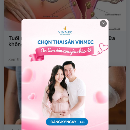
×
Tuổi mãn kinh có phải mổ u xơ tử cung nữa
không?
Xem thêm