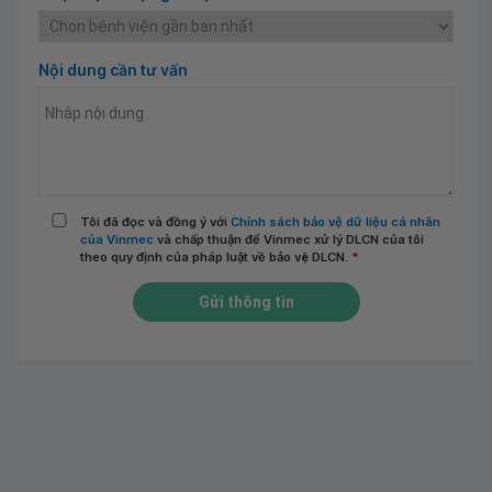
Nội dung cần tư vấn
Tôi đã đọc và đồng ý với
Chính sách bảo vệ dữ liệu cá nhân
của Vinmec
và chấp thuận để Vinmec xử lý DLCN của tôi
theo quy định của pháp luật về bảo vệ DLCN.
*
Gửi thông tin