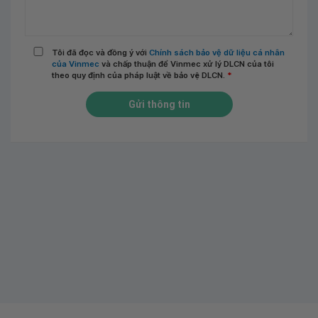
Tôi đã đọc và đồng ý với
Chính sách bảo vệ dữ liệu cá nhân
của Vinmec
và chấp thuận để Vinmec xử lý DLCN của tôi
theo quy định của pháp luật về bảo vệ DLCN.
*
Gửi thông tin