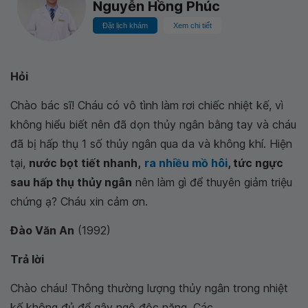
Nguyễn Hồng Phúc
Đặt lịch khám
Xem chi tiết
Hỏi
Chào bác sĩ! Cháu có vô tình làm rơi chiếc nhiệt kế, vì
không hiểu biết nên đã dọn thủy ngân bằng tay và cháu
đã bị hấp thụ 1 số thủy ngân qua da và không khí. Hiện
tại,
nước bọt tiết nhanh,
ra nhiều mồ hôi
, tức ngực
sau hấp thụ thủy ngân
nên làm gì để thuyên giảm triệu
chứng ạ? Cháu xin cảm ơn.
Đào Văn An
(1992)
Trả lời
Chào cháu! Thông thường lượng thủy ngân trong nhiệt
kế không đủ để gây ngộ độc nặng. Các