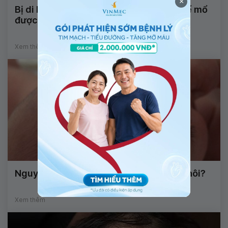
×
Bị di lệch xương sau bó lá cố định có thể mổ
được không?
Xem thêm
Nguyên nhân da đầu trẻ sơ sinh có mùi hôi?
Xem thêm