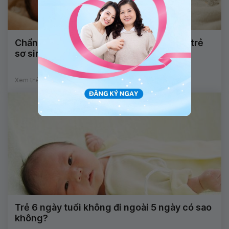
Chẩn đoán và điều trị tắc ruột phân su ở trẻ
sơ sinh
Xem thêm
Trẻ 6 ngày tuổi không đi ngoài 5 ngày có sao
không?