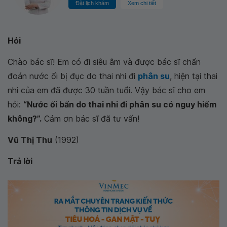
Đặt lịch khám
Xem chi tiết
Hỏi
Chào bác sĩ! Em có đi siêu âm và được bác sĩ chẩn
đoán nước ối bị đục do thai nhi đi
phân su
, hiện tại thai
nhi của em đã được 30 tuần tuổi. Vậy bác sĩ cho em
hỏi:
“Nước ối bẩn do thai nhi đi phân su có nguy hiểm
không?”.
Cảm ơn bác sĩ đã tư vấn!
Vũ Thị Thu
(1992)
Trả lời