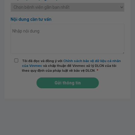
Nội dung cần tư vấn
Tôi đã đọc và đồng ý với
Chính sách bảo vệ dữ liệu cá nhân
của Vinmec
và chấp thuận để Vinmec xử lý DLCN của tôi
theo quy định của pháp luật về bảo vệ DLCN.
*
Gửi thông tin