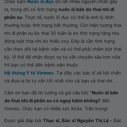
Chào bạn!
Nước ối đục
do rất nhiều nguyên nhân gây
ra, trong đó có tình trạng
nước ối bẩn do thai nhi đi
phân su
. Thực tế, nước ối đục có thể là sinh lý bình
thường hoặc tình trạng bất thường. Còn hiện tượng thai
nhi đi phân su lúc thai 30 tuần là do tình trạng tăng nhu
động ruột thai nhi do thiếu oxy. Đây là cần tình trạng
cần theo dõi tại bệnh viện và có thể phải chấm dứt thai
kỳ. Vì thế để nhận được sự tư vấn chuyên sâu hơn nữa
thì bạn có thể đến bệnh viện thuộc
Hệ thống Y tế Vinmec
. Tại đây các bác sĩ sẽ hội chẩn
và đưa ra lời tư vấn tốt nhất cho cả bạn và thai nhi.
Cảm ơn bạn đã tin tưởng và gửi câu hỏi:
“Nước ối bẩn
do thai nhi đi phân su có nguy hiểm không?
đến
Vinmec. Chúc bạn có nhiều sức khỏe. Trân trọng!
Được giải đáp bởi
Thạc sĩ, Bác sĩ Nguyễn Thị Lệ -
Bác