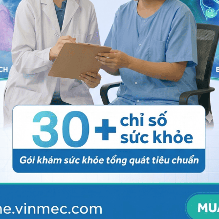
ụn rộp sinh dục
 hệ tư vấn trong 24 giờ.
Số điện thoại
*