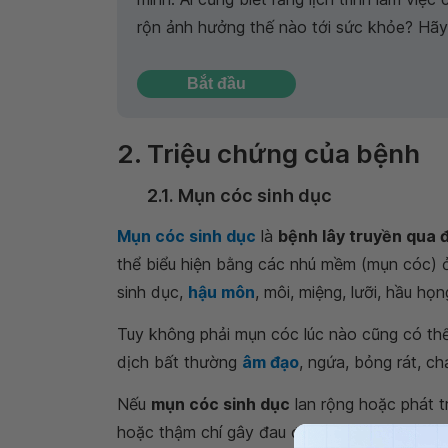
rộn ảnh hưởng thế nào tới sức khỏe? Hãy 
Bắt đầu
2. Triệu chứng của bệnh
2.1. Mụn cóc sinh dục
Mụn cóc sinh dục
là
bệnh lây truyền qua 
thể biểu hiện bằng các nhú mềm (mụn cóc) ở
sinh dục,
hậu môn
, môi, miệng, lưỡi, hầu họng
Tuy không phải mụn cóc lúc nào cũng có thể 
dịch bất thường
âm đạo
, ngứa, bỏng rát, ch
Nếu
mụn cóc sinh dục
lan rộng hoặc phát tr
hoặc thậm chí gây đau đớn.