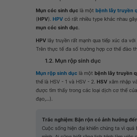
Mụn cóc sinh dục
là một
bệnh lây truyền 
(
HPV
).
HPV
có rất nhiều type khác nhau gây
mụn cóc sinh dục
.
HPV
lây truyền rất mạnh qua tiếp xúc da với
Trên thực tế đa số trường hợp cơ thể đào t
1.2. Mụn rộp sinh dục
Mụn rộp sinh dục
là một
bệnh lây truyền 
thể là HSV - 1 và HSV - 2.
HSV
xâm nhập vào
được tìm thấy trong các loại dịch cơ thể của
đạo,...).
Trắc nghiệm: Bận rộn có ảnh hưởng đế
Cuộc sống hiện đại khiến chúng ta vì qu
mình. Ai cũng biết rằng lịch trình làm việ