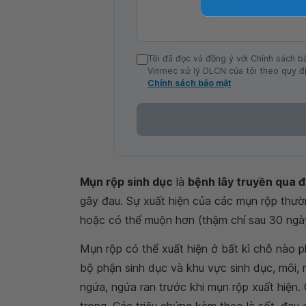
Tôi đã đọc và đồng ý với Chính sách b
Vinmec xử lý DLCN của tôi theo quy đị
Chính sách bảo mật
Mụn rộp sinh dục
là
bệnh lây truyền qua 
gây đau. Sự xuất hiện của các mụn rộp thườn
hoặc có thể muộn hơn (thậm chí sau 30 ngà
Mụn rộp có thể xuất hiện ở bất kì chỗ nào 
bộ phận sinh dục và khu vực sinh dục, môi, m
ngứa, ngứa ran trước khi mụn rộp xuất hiện.
trong. Các triệu chứng kèm theo là sốt, đau