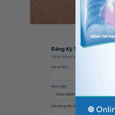
M
Đăng Ký Tư Vấn
Để lại thông tin, bác sĩ Vinmec sẽ liên
Họ và tên
*
Bệnh viện
Nội dung cần tư vấn