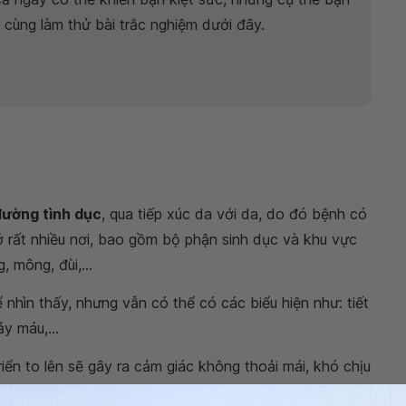
cùng làm thử bài trắc nghiệm dưới đây.
đường tình dục
, qua tiếp xúc da với da, do đó bệnh có
 rất nhiều nơi, bao gồm bộ phận sinh dục và khu vực
, mông, đùi,...
nhìn thấy, nhưng vẫn có thể có các biểu hiện như: tiết
ảy máu,...
iển to lên sẽ gây ra cảm giác không thoải mái, khó chịu