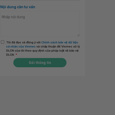
Nội dung cần tư vấn
Tôi đã đọc và đồng ý với
Chính sách bảo vệ dữ liệu
cá nhân của Vinmec
và chấp thuận để Vinmec xử lý
DLCN của tôi theo quy định của pháp luật về bảo vệ
DLCN.
*
Gửi thông tin