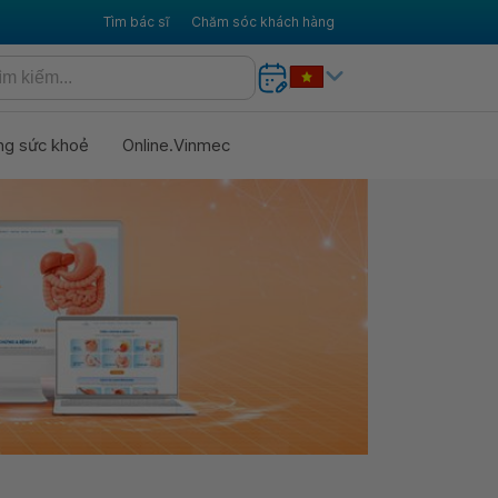
Tìm bác sĩ
Chăm sóc khách hàng
ng sức khoẻ
Online.Vinmec