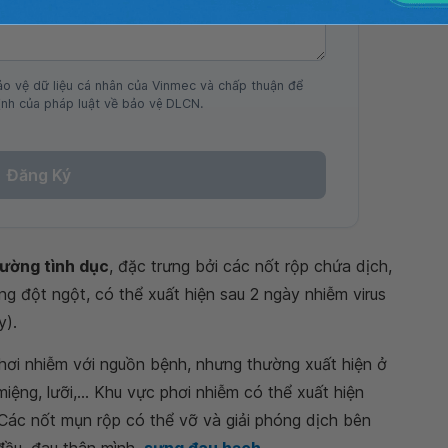
ảo vệ dữ liệu cá nhân của Vinmec và chấp thuận để
nh của pháp luật về bảo vệ DLCN.
Đăng Ký
đường tình dục
, đặc trưng bởi các nốt rộp chứa dịch,
g đột ngột, có thể xuất hiện sau 2 ngày nhiễm virus
y).
phơi nhiễm với nguồn bệnh, nhưng thường xuất hiện ở
iệng, lưỡi,... Khu vực phơi nhiễm có thể xuất hiện
 Các nốt mụn rộp có thể vỡ và giải phóng dịch bên
 đầu, đau thân mình,
sưng đau hạch
.