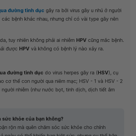
qua đường tình dục
gây ra bởi virus gây u nhú ở người
 các bệnh khác nhau, nhưng chỉ có vài type gây nên
 da, tuy nhiên không phải ai nhiễm
HPV
cũng mắc bệnh.
hải được
HPV
và không có bệnh lý nào xảy ra.
qua đường tình dục
do virus herpes gây ra (
HSV
), cụ
 cơ thể con người qua niêm mạc; HSV - 1 và HSV - 2
 người nhiễm (như nước bọt, tinh dịch, dịch tiết âm
n sức khỏe của bạn không?
á bận rộn mà quên chăm sóc sức khỏe cho chính
c cả ngày có thể khiến bạn kiệt sức, nhưng cụ thể bận