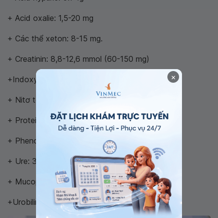
+ Acid oxalie: 1,5-20 mg
+ Các thể xeton: 8-15 mg.
+ Creatinin: 8,8-12,6 mmol (60-150 mg)
×
+Indoxyl: 4-20 mg
+ Nitơ toàn phần: 12-15g
+ Protein: <30 mg
+ Phenol toàn phần: 0,2-0,8g.
+ Ure: 365-431 mmol (22-26g)
+ Mucoprotein: 150-300 mg
+Urobilin: 0,2-0,6 mg/l