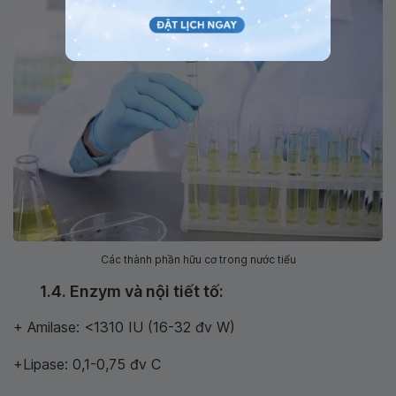
Các thành phần hữu cơ trong nước tiểu
1.4. Enzym và nội tiết tố:
+ Amilase: <1310 IU (16-32 đv W)
+Lipase: 0,1-0,75 đv C