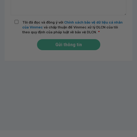
Tôi đã đọc và đồng ý với
Chính sách bảo vệ dữ liệu cá nhân
của Vinmec
và chấp thuận để Vinmec xử lý DLCN của tôi
theo quy định của pháp luật về bảo vệ DLCN.
*
Gửi thông tin