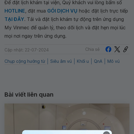
Để đặt lịch khám tại viện, Quý khách vui lòng bấm số
HOTLINE
, đặt mua
GÓI DỊCH VỤ
hoặc đặt lịch trực tiếp
TẠI ĐÂY
. Tải và đặt lịch khám tự động trên ứng dụng
My Vinmec để quản lý, theo dõi lịch và đặt hẹn mọi lúc
mọi nơi ngay trên ứng dụng.
Chia sẻ
Cập nhật: 22-07-2024
Chụp cộng hưởng từ
Siêu âm vú
Khối u
QnA
Mô vú
Bài viết liên quan