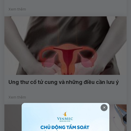
Xem thêm
Ung thư cổ tử cung và những điều cần lưu ý
Xem thêm
×