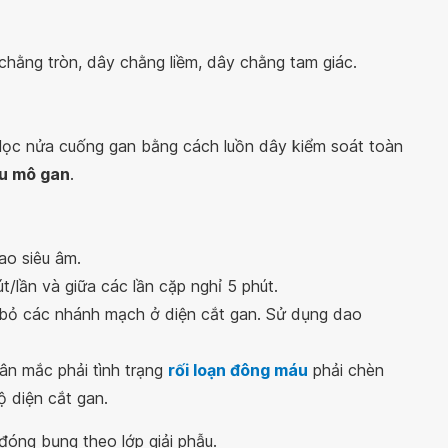
chằng tròn, dây chằng liềm, dây chằng tam giác.
lọc nửa cuống gan bằng cách luồn dây kiểm soát toàn
hu mô gan
.
ao siêu âm.
/lần và giữa các lần cặp nghỉ 5 phút.
 bỏ các nhánh mạch ở diện cắt gan. Sử dụng dao
ân mắc phải tình trạng
rối loạn đông máu
phải chèn
 diện cắt gan.
 đóng bụng theo lớp giải phẫu.