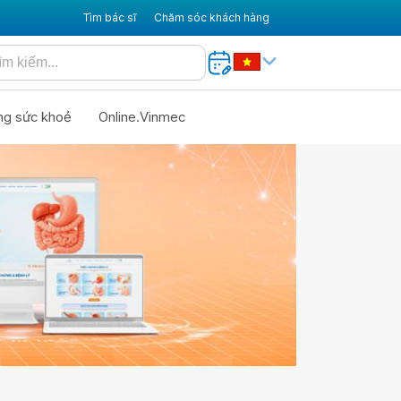
Tìm bác sĩ
Chăm sóc khách hàng
ng sức khoẻ
Online.Vinmec