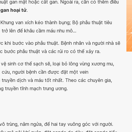
thuật gan mật hoặc cắt gan. Ngoài ra, cần có thêm điều
gan hoại tử
.
 Khung van xích kéo thành bụng; Bộ phẫu thuật tiêu
 trở lên để khâu cầm máu nhu mô...
ước khi bước vào phẫu thuật. Bệnh nhân và người nhà sẽ
ác bước phẫu thuật và các rủi ro có thể xảy ra.
ệ sinh cơ thể sạch sẽ, loại bỏ lông vùng xương mu,
p cứu, người bệnh cần được đặt một vein
truyền dịch và máu tốt nhất. Theo các chuyên gia,
g truyền tĩnh mạch trung ương.
 trùng, nằm ngửa, để hai tay vuông góc với người.