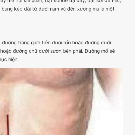
ây mê nội khí quản, đặt sonde dạ dày, đặt sonde tiểu,
 ổ bụng kéo dài từ dưới núm vú đến xương mu là một
 đường trắng giữa trên dưới rốn hoặc đường dưới
 hoặc đường chữ dưới sườn bên phải. Đường mổ sẽ
ực hiện.