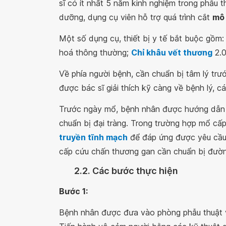
sĩ có ít nhất 5 năm kinh nghiệm trong phẫu 
dưỡng, dụng cụ viên hỗ trợ quá trình cắt
mô 
Một số dụng cụ, thiết bị y tế bắt buộc gồm:
hoá thông thường;
Chỉ khâu vết thương
2.0
Về phía người bệnh, cần chuẩn bị tâm lý tr
được bác sĩ giải thích kỹ càng về bệnh lý, c
Trước ngày mổ, bệnh nhân được hướng dẫn v
chuẩn bị đại tràng. Trong trường hợp mổ cấ
truyền tĩnh mạch
để đáp ứng được yêu cầu 
cấp cứu chấn thương gan cần chuẩn bị đườn
2.2. Các bước thực hiện
Bước 1:
Bệnh nhân được đưa vào phòng phẫu thuật vô