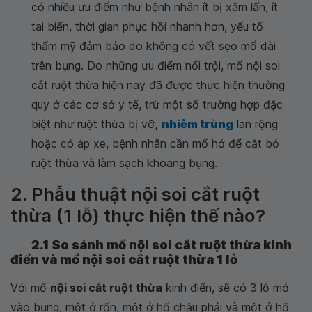
có nhiều ưu điểm như bệnh nhân ít bị xâm lấn, ít
tai biến, thời gian phục hồi nhanh hơn, yếu tố
thẩm mỹ đảm bảo do không có vết sẹo mổ dài
trên bụng. Do những ưu điểm nổi trội, mổ nội soi
cắt ruột thừa hiện nay đã được thực hiện thường
quy ở các cơ sở y tế, trừ một số trường hợp đặc
biệt như ruột thừa bị vỡ
,
nhiễm trùng
lan rộng
hoặc có áp xe, bệnh nhân cần mổ hở để cắt bỏ
ruột thừa và làm sạch khoang bụng.
2. Phẫu thuật nội soi cắt ruột
thừa (1 lỗ) thực hiện thế nào?
2.1 So sánh mổ nội soi cắt ruột thừa kinh
điển và mổ nội soi cắt ruột thừa 1 lỗ
Với mổ
nội soi cắt ruột thừa
kinh điển, sẽ có 3 lỗ mở
vào bụng, một ở rốn, một ở hố chậu phải và một ở hố