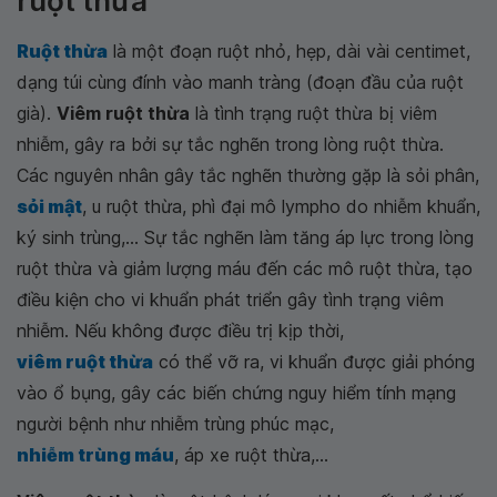
ruột thừa
Ruột thừa
là một đoạn ruột nhỏ, hẹp, dài vài centimet,
dạng túi cùng đính vào manh tràng (đoạn đầu của ruột
già).
Viêm ruột thừa
là tình trạng ruột thừa bị viêm
nhiễm, gây ra bởi sự tắc nghẽn trong lòng ruột thừa.
Các nguyên nhân gây tắc nghẽn thường gặp là sỏi phân,
sỏi mật
, u ruột thừa, phì đại mô lympho do nhiễm khuẩn,
ký sinh trùng,... Sự tắc nghẽn làm tăng áp lực trong lòng
ruột thừa và giảm lượng máu đến các mô ruột thừa, tạo
điều kiện cho vi khuẩn phát triển gây tình trạng viêm
nhiễm. Nếu không được điều trị kịp thời,
viêm ruột thừa
có thể vỡ ra, vi khuẩn được giải phóng
vào ổ bụng, gây các biến chứng nguy hiểm tính mạng
người bệnh như nhiễm trùng phúc mạc,
nhiễm trùng máu
, áp xe ruột thừa,...