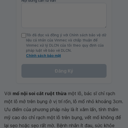
Nội dung cần tư vấn
Tôi đã đọc và đồng ý với Chính sách bảo vệ dữ
liệu cá nhân của Vinmec và chấp thuận để
Vinmec xử lý DLCN của tôi theo quy định của
pháp luật về bảo vệ DLCN.
Chính sách bảo mật
Đăng Ký
Với
mổ nội soi cắt ruột thừa
một lỗ, bác sĩ chỉ rạch
một lỗ mở trên bụng ở vị trí rốn, lỗ mổ nhỏ khoảng 3cm.
Ưu điểm của phương pháp này là ít xâm lấn, tính thẩm
mỹ cao do chỉ rạch một lỗ trên bụng, vết mổ không để
lại sẹo hoặc sẹo rất mờ. Bệnh nhân ít đau, sức khỏe