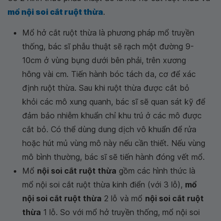
mổ nội soi cắt ruột thừa
.
Mổ hở cắt ruột thừa là phương pháp mổ truyền
thống, bác sĩ phẫu thuật sẽ rạch một đường 9-
10cm ở vùng bụng dưới bên phải, trên xương
hông vài cm. Tiến hành bóc tách da, cơ để xác
định ruột thừa. Sau khi ruột thừa được cắt bỏ
khỏi các mô xung quanh, bác sĩ sẽ quan sát kỹ để
đảm bảo nhiễm khuẩn chỉ khu trú ở các mô được
cắt bỏ. Có thể dùng dung dịch vô khuẩn để rửa
hoặc hút mủ vùng mô này nếu cần thiết. Nếu vùng
mô bình thường, bác sĩ sẽ tiến hành đóng vết mổ.
Mổ
nội soi cắt ruột thừa
gồm các hình thức là
mổ nội soi cắt ruột thừa kinh điển (với 3 lỗ),
mổ
nội soi cắt ruột thừa
2 lỗ và mổ
nội soi cắt ruột
thừa
1 lỗ. So với mổ hở truyền thống, mổ nội soi