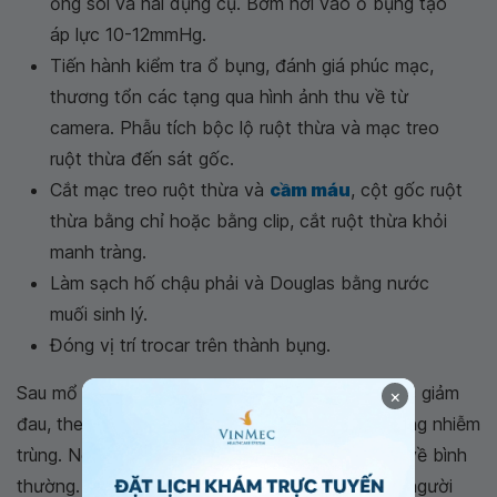
ống soi và hai dụng cụ. Bơm hơi vào ổ bụng tạo
áp lực 10-12mmHg.
Tiến hành kiểm tra ổ bụng, đánh giá phúc mạc,
thương tổn các tạng qua hình ảnh thu về từ
camera. Phẫu tích bộc lộ ruột thừa và mạc treo
ruột thừa đến sát gốc.
Cắt mạc treo ruột thừa và
cầm máu
, cột gốc ruột
thừa bằng chỉ hoặc bằng clip, cắt ruột thừa khỏi
manh tràng.
Làm sạch hố chậu phải và Douglas bằng nước
muối sinh lý.
Đóng vị trí trocar trên thành bụng.
Sau mổ bệnh nhân được sẽ được sử dụng thuốc giảm
×
đau, theo dõi để phát hiện và xử lý sớm tình trạng nhiễm
trùng. Người bệnh có thể ăn nếu nhu động ruột về bình
thường. Nếu không có biến chứng nhiễm trùng, người