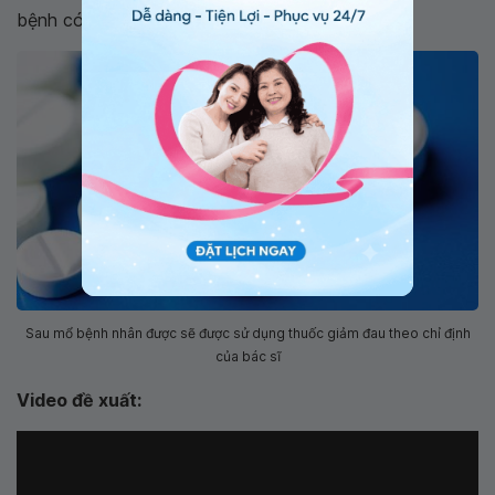
bệnh có thể được cho ra viện sớm.
Sau mổ bệnh nhân được sẽ được sử dụng thuốc giảm đau theo chỉ định
của bác sĩ
Video đề xuất: