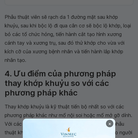
Phẫu thuật viên sẽ rạch da 1 đường mặt sau khớp
khuỷu, sau khi bộc lộ đi qua cân cơ sẽ bộc lộ khớp, loại
bỏ các tổ chức hỏng, tiến hành cắt tạo hình xương
cánh tay và xương trụ, sau đó thử khớp cho vừa với
kích cỡ của xương bệnh nhân và tiến hành lắp khớp
nhân tạo.
4. Ưu điểm của phương pháp
thay khớp khuỷu so với các
phương pháp khác
Thay khớp khuỷu là kỹ thuật tiến bộ nhất so với các
phương pháp khác như mổ nội soi hoặc mổ mở gỡ dính.
×
Với các trường hợp nặng, khi các phương pháp phẫu
thuật khác không thể giúp cải thiện vận động cho người