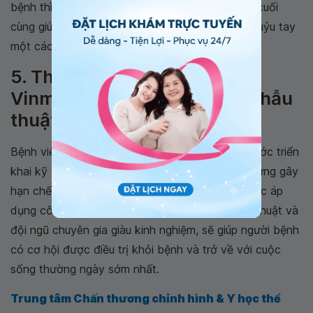
bệnh thì thay khớp khuỷu là giải pháp cứu cánh cuối
cùng giúp người bệnh có thể trở lại vận động khuỷu tay
một cách khả thi nhất.
5. Thế mạnh của Bệnh viện
Vinmec trong việc áp dụng phẫu
thuật thay khớp khuỷu
Bệnh viện Vinmec là cơ sở duy nhất trong cả nước triển
khai kỹ thuật thay khớp khuỷu điều trị các di chứng gây
hạn chế hoặc mất vận động khớp khuỷu. Với việc áp
dụng công nghệ hiện đại 3D phục vụ cho phẫu thuật và
đội ngũ chuyên gia giàu kinh nghiệm, sẽ giúp người bệnh
có cơ hội được điều trị khỏi bệnh và trở về với cuộc
sống thường ngày sớm nhất.
Trung tâm Chấn thương chỉnh hình & Y học thể