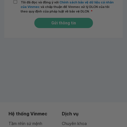
Tôi đã đọc và đồng ý với
Chính sách bảo vệ dữ liệu cá nhân
của Vinmec
và chấp thuận để Vinmec xử lý DLCN của tôi
theo quy định của pháp luật về bảo vệ DLCN.
*
Gửi thông tin
Hệ thống Vinmec
Dịch vụ
Tầm nhìn sứ mệnh
Chuyên khoa