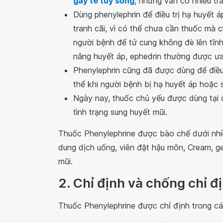
gây tê tuỷ sống
, nhưng vẫn có nhiều tra
Dùng phenylephrin để điều trị hạ huyết 
tranh cãi, vì có thể chưa cần thuốc mà c
người bệnh để tử cung không đè lên tĩn
nâng huyết áp, ephedrin thường được ư
Phenylephrin cũng đã được dùng để điều 
thể khi người bệnh bị hạ huyết áp hoặc
Ngày nay, thuốc chủ yếu được dùng tại 
tình trạng sung huyết mũi.
Thuốc Phenylephrine được bào chế dưới nhi
dung dịch uống, viên đặt hậu môn, Cream, g
mũi.
2. Chỉ định và chống chỉ 
Thuốc Phenylephrine được chỉ định trong cá