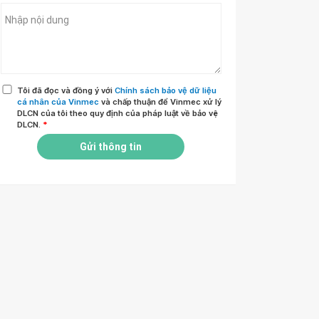
Tôi đã đọc và đồng ý với
Chính sách bảo vệ dữ liệu
cá nhân của Vinmec
và chấp thuận để Vinmec xử lý
DLCN của tôi theo quy định của pháp luật về bảo vệ
DLCN.
*
Gửi thông tin