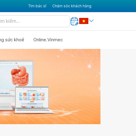
Tìm bác sĩ
Chăm sóc khách hàng
ng sức khoẻ
Online.Vinmec