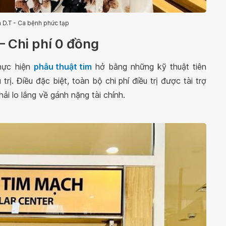
 D.T - Ca bệnh phức tạp
– Chi phí 0 đồng
hực hiện
phẫu thuật tim
hở bằng những kỹ thuật tiên
 trị. Điều đặc biệt, toàn bộ chi phí điều trị được tài trợ
hải lo lắng về gánh nặng tài chính.