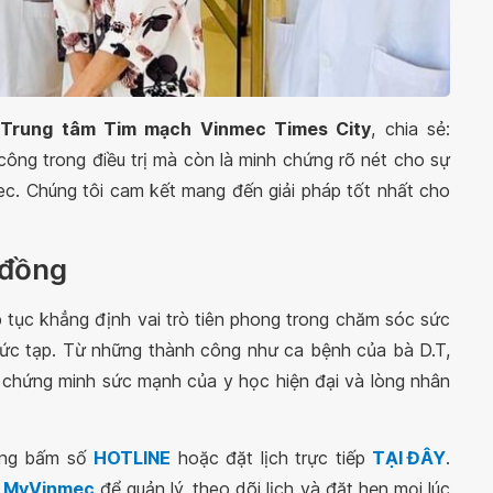
Trung tâm Tim mạch Vinmec Times City
, chia sẻ:
công trong điều trị mà còn là minh chứng rõ nét cho sự
ec. Chúng tôi cam kết mang đến giải pháp tốt nhất cho
 đồng
p tục khẳng định vai trò tiên phong trong chăm sóc sức
hức tạp. Từ những thành công như ca bệnh của bà D.T,
chứng minh sức mạnh của y học hiện đại và lòng nhân
lòng bấm số
HOTLINE
hoặc đặt lịch trực tiếp
TẠI ĐÂY
.
g MyVinmec
để quản lý, theo dõi lịch và đặt hẹn mọi lúc