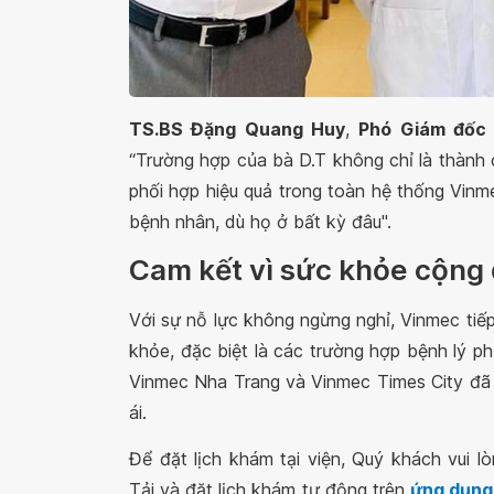
TS.BS Đặng Quang Huy
,
Phó Giám đốc 
“Trường hợp của bà D.T không chỉ là thành 
phối hợp hiệu quả trong toàn hệ thống Vinm
bệnh nhân, dù họ ở bất kỳ đâu".
Cam kết vì sức khỏe cộng
Với sự nỗ lực không ngừng nghỉ, Vinmec tiế
khỏe, đặc biệt là các trường hợp bệnh lý p
Vinmec Nha Trang và Vinmec Times City đã 
ái.
Để đặt lịch khám tại viện, Quý khách vui 
Tải và đặt lịch khám tự động trên
ứng dụn