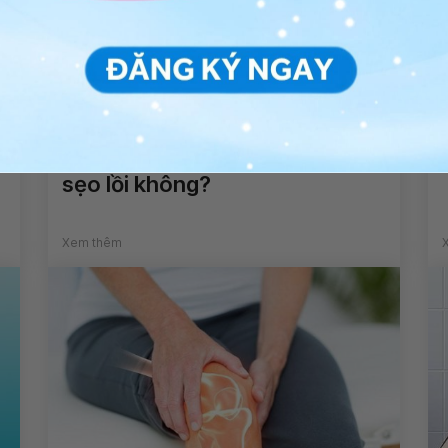
Vết may tầng sinh môn hơi đau
sau sinh được 3 tuần có để lại
sẹo lồi không?
Xem thêm