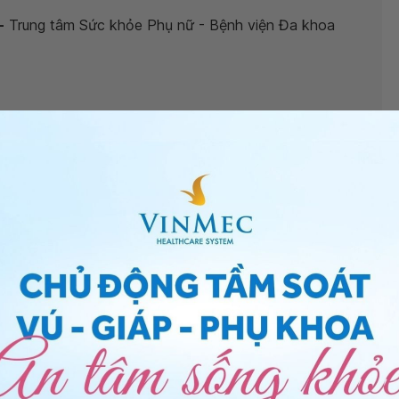
-
Trung tâm Sức khỏe Phụ nữ - Bệnh viện Đa khoa
ờng hơn 3 tháng có sao không?
”, bác sĩ xin giải đáp
oạn tiểu tiện, được xếp vào nhóm bệnh lý sàn chậu. Tuy
 liệu để đánh giá được là bạn bị rò nước tiểu hay són
ểu có thể do nguyên nhân yếu cơ sàn chậu (ảnh hưởng
 chăm sóc sau sinh), hiếm khi là do may tầng sinh môn.
hoa đầy đủ, thực hiện 1 số thăm dò chức năng và
 có thể có chẩn đoán chính xác và hỗ trợ điều trị hợp
iểu sau sinh thường hơn 3 tháng
, bạn có thể đến