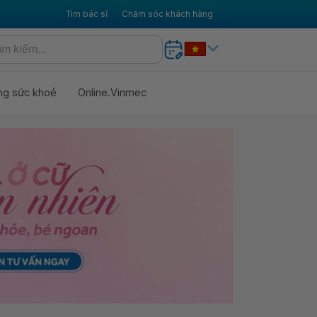
Tìm bác sĩ
Chăm sóc khách hàng
ng sức khoẻ
Online.Vinmec