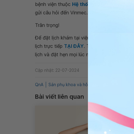
bệnh viện thuộc
Hệ thống Y tế Vinmec
để k
gửi câu hỏi đến Vinmec. Chúc bạn có thật nh
Trân trọng!
Để đặt lịch khám tại viện, Quý khách vui lò
lịch trực tiếp
TẠI ĐÂY
. Tải và đặt lịch khám
lịch và đặt hẹn mọi lúc mọi nơi ngay trên ứn
Cập nhật: 22-07-2024
QnA
Sản phụ khoa và hỗ trợ sinh sản
Són tiểu 
Bài viết liên quan