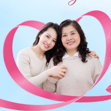
iểm tra và tư vấn thêm. Cảm ơn bạn đã tin tưởng và
iều sức khỏe.
ng bấm số
HOTLINE
, đặt mua
GÓI DỊCH VỤ
hoặc đặt
 tự động trên ứng dụng My Vinmec để quản lý, theo dõi
g dụng.
Chia sẻ
sau sinh
Tầng sinh môn