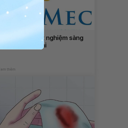
Đọc kết quả xét nghiệm sàng
lọc dị tật thai nhi
Xem thêm