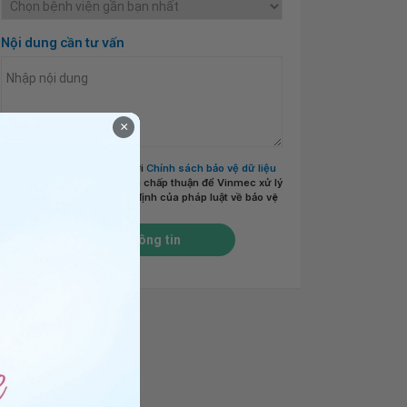
Nội dung cần tư vấn
×
Tôi đã đọc và đồng ý với
Chính sách bảo vệ dữ liệu
cá nhân của Vinmec
và chấp thuận để Vinmec xử lý
DLCN của tôi theo quy định của pháp luật về bảo vệ
DLCN.
*
Gửi thông tin