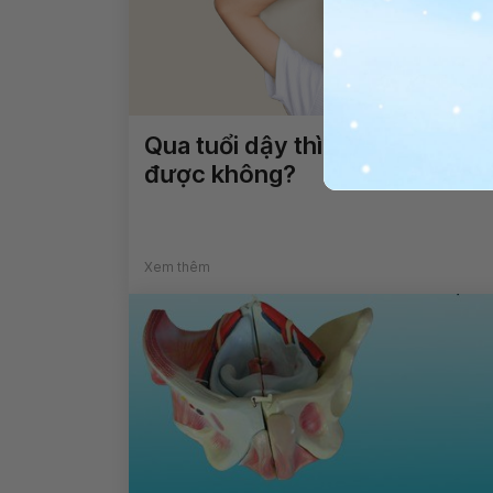
Qua tuổi dậy thì có cao lên
được không?
Xem thêm