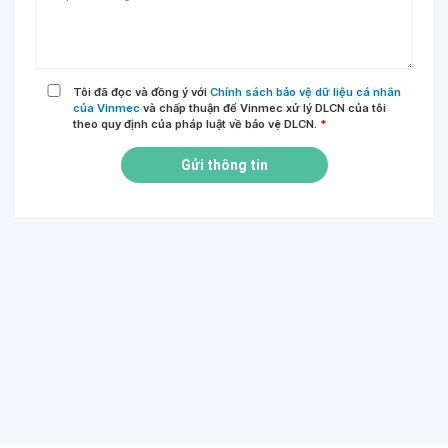
Tôi đã đọc và đồng ý với
Chính sách bảo vệ dữ liệu cá nhân
của Vinmec
và chấp thuận để Vinmec xử lý DLCN của tôi
theo quy định của pháp luật về bảo vệ DLCN.
*
Gửi thông tin