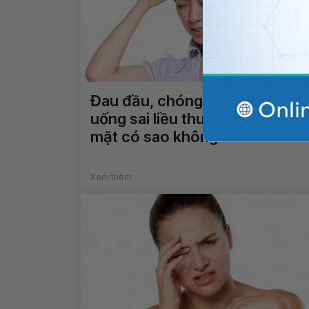
Đau đầu, chóng mặt sau khi
uống sai liều thuốc điều trị liệt
mặt có sao không?
Xem thêm