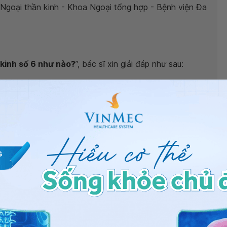
Ngoại thần kinh - Khoa Ngoại tổng hợp - Bệnh viện Đa
 kinh số 6 như nào?
”, bác sĩ xin giải đáp như sau:
n kinh số 6, một bên hoặc 2 bên, tổn thương hoàn
ợp của bạn, bạn cần đến khám bác sĩ chuyên khoa
iá chính xác về tình trạng lâm sàng hiện tại để có
nhất.
số 6 một phần và 1/3 số bệnh nhân bị tổn thương hoàn
ng 3 tháng đầu, bạn có thể mang miếng che mắt bên
 theo dõi quá trình hồi phục của thần kinh số 6. Sau 3
ơng án điều trị có thể áp dụng như tiêm botox, phẫu
 định kỳ 6 tuần 1 lần đến khi hồi phục tổn thương.