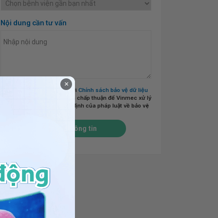
Nội dung cần tư vấn
×
Tôi đã đọc và đồng ý với
Chính sách bảo vệ dữ liệu
cá nhân của Vinmec
và chấp thuận để Vinmec xử lý
DLCN của tôi theo quy định của pháp luật về bảo vệ
DLCN.
*
Gửi thông tin