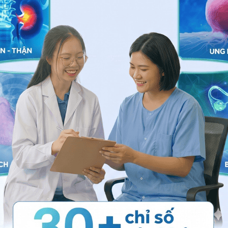
hần kinh số 6
, bạn có thể đến bệnh viện thuộc
n thêm. Cảm ơn bạn đã tin tưởng và gửi câu hỏi đến
ng bấm số
HOTLINE
, đặt mua
GÓI DỊCH VỤ
hoặc đặt
 tự động trên ứng dụng My Vinmec để quản lý, theo dõi
g dụng.
Chia sẻ
n kinh số 6
Thần kinh