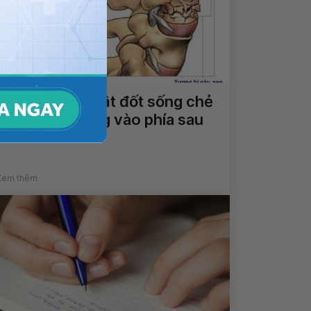
Phẫu thuật dị tật đốt sống chẻ
đôi bằng đường vào phía sau
Xem thêm