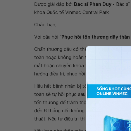
Được giải đáp bởi
Bác sĩ Phan Duy -
Bác sĩ 
khoa Quốc tế Vinmec Central Park
Chào bạn,
Với câu hỏi “
Phục hồi tổn thương dây thần
Chấn thương đầu có thể gây tổn thương thầ
toàn hoặc không hoàn toàn. Trong trường h
mắt hoặc chuyên khoa thần kinh để có đánh g
hướng điều trị, phục hồi chức năng hiệu quả 
Hầu hết bệnh nhân bị tổn thương thần kinh 
toàn sẽ tự hồi phục sau 3 đến 6 tháng. Tro
tổn thương để tránh triệu chứng song thị, và
đến 6 tháng nếu không hồi phục, một số phư
thuật. Nếu tự điều trị thì bạn nên thăm khám