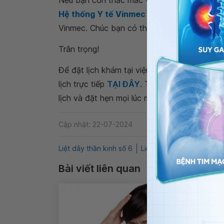
Nếu bạn còn thắc mắc về
tổn thương dây t
Hệ thống Y tế Vinmec
để kiểm tra và tư vấ
Vinmec. Chúc bạn có thật nhiều sức khỏe.
Trân trọng!
Để đặt lịch khám tại viện, Quý khách vui lò
lịch trực tiếp
TẠI ĐÂY
. Tải và đặt lịch khám
lịch và đặt hẹn mọi lúc mọi nơi ngay trên ứn
Cập nhật: 22-07-2024
Liệt dây thần kinh số 6
Liệt mặt
QnA
Dây thầ
Bài viết liên quan