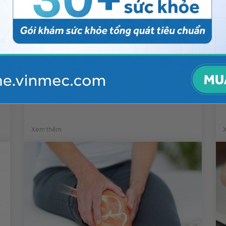
Cách nào giảm nguy cơ tai biến
mạch máu não?
Xem thêm