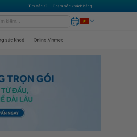
Tìm bác sĩ
Chăm sóc khách hàng
ng sức khoẻ
Online.Vinmec