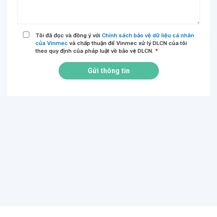
Tôi đã đọc và đồng ý với
Chính sách bảo vệ dữ liệu cá nhân
của Vinmec
và chấp thuận để Vinmec xử lý DLCN của tôi
theo quy định của pháp luật về bảo vệ DLCN.
*
Gửi thông tin