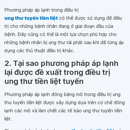
Phương pháp áp lạnh trong điều trị
ung thư tuyến tiền liệt
có thể được sử dụng để điều
trị cho những bệnh nhân đang ở giai đoạn đầu của
bệnh. Đây cũng có thể là một lựa chọn phù hợp cho
những bệnh nhân bị ung thư tái phát sau khi đã từng áp
dụng các thủ thuật điều trị khác.
2. Tại sao phương pháp áp lạnh
lại được đề xuất trong điều trị
ung thư tiền liệt tuyến
Phương pháp áp lạnh đóng băng mô trong điều trị ung
thư tuyến tiền liệt được xây dựng dựa trên cơ chế đông
lạnh các mô và làm chết các tế bào ung thư tuyến tiền
liệt.