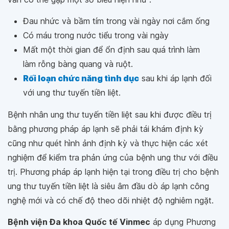
Đau nhức và bầm tím trong vài ngày nơi cắm ống
Có máu trong nước tiểu trong vài ngày
Mất một thời gian để ổn định sau quá trình làm
làm rỗng bàng quang và ruột.
Rối loạn chức năng tình dục
sau khi áp lạnh đối
với ung thư tuyến tiền liệt.
Bệnh nhân ung thư tuyến tiền liệt sau khi được điều trị
bằng phương pháp áp lạnh sẽ phải tái khám định kỳ
cũng như quét hình ảnh định kỳ và thực hiện các xét
nghiệm để kiểm tra phản ứng của bệnh ung thư với điều
trị. Phương pháp áp lạnh hiện tại trong điều trị cho bệnh
ung thư tuyến tiền liệt là siêu âm đầu dò áp lạnh công
nghệ mới và có chế độ theo dõi nhiệt độ nghiêm ngặt.
Bệnh viện Đa khoa Quốc tế Vinmec
áp dụng Phương