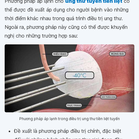
Phương pháp áp lạnh cho
ung thư tuyến tiền liệt
có
thể được đề xuất áp dụng cho người bệnh vào những
thời điểm khác nhau trong quá trình điều trị ung thư.
Ngoài ra, phương pháp này cũng có thể được khuyến
nghị cho những trường hợp sau:
Phương pháp áp lạnh trong điều trị ung thư tiền liệt tuyến
Đề xuất là phương pháp điều trị chính, đặc biệt