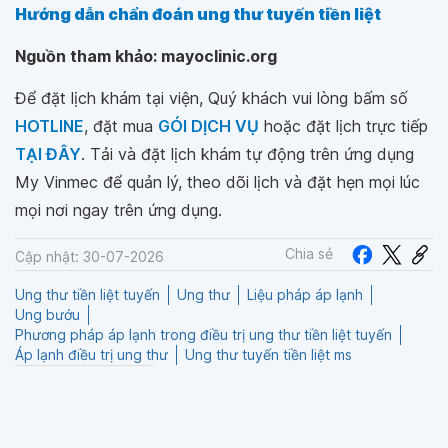
Hướng dẫn chẩn đoán ung thư tuyến tiền liệt
Nguồn tham khảo: mayoclinic.org
Để đặt lịch khám tại viện, Quý khách vui lòng bấm số
HOTLINE
, đặt mua
GÓI DỊCH VỤ
hoặc đặt lịch trực tiếp
TẠI ĐÂY
. Tải và đặt lịch khám tự động trên ứng dụng
My Vinmec để quản lý, theo dõi lịch và đặt hẹn mọi lúc
mọi nơi ngay trên ứng dụng.
Chia sẻ
Cập nhật: 30-07-2026
Ung thư tiền liệt tuyến
Ung thư
Liệu pháp áp lạnh
Ung bướu
Phương pháp áp lạnh trong điều trị ung thư tiền liệt tuyến
Áp lạnh điều trị ung thư
Ung thư tuyến tiền liệt ms