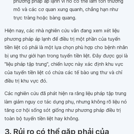
phương pháp áp lạnh vì nó có thể làm tổn thương
mô và các cơ quan xung quanh, chẳng hạn như
trực tràng hoặc bàng quang.
Hiện nay, các nhà nghiên cứu vẫn đang xem xét liệu
phương pháp áp lạnh để điều trị một phần của tuyến
tiền liệt có phải là một lựa chọn phù hợp cho bệnh nhân
bị ung thư giới hạn trong tuyến tiền liệt. Đây được gọi là
"liệu pháp tập trung", chiến lược này xác định khu vực
của tuyến tiền liệt có chứa các tế bào ung thư và chỉ
điều trị khu vực đó.
Các nghiên cứu đã phát hiện ra rằng liệu pháp tập trung
làm giảm nguy cơ tác dụng phụ, nhưng không rõ liệu nó
tăng cơ hội sống sót giống như phương pháp điều trị
toàn bộ tuyến tiền liệt hay không.
3. Rủi ro có thể gặp phải của