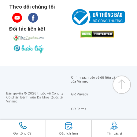
Theo dõi chúng tôi
Đối tác liên kết
Chính sách bảo vệ dữ liệu cá nhân
của Vinmec
Bản quyền © 2026 thuộc về Công ty
GR Privacy
Cổ phần Bệnh viện Đa khoa Quốc tế
Vinmec
GR Terms
Gọi tổng đài
Đặt lịch hẹn
Tìm bác sĩ