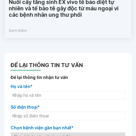
Nuôi cấy tăng sinh EX vivo tế bào diệt tự
nhiên và tế bào tê gây độc từ máu ngoại vi
các bệnh nhân ung thư phổi
Xem thêm
ĐỂ LẠI THÔNG TIN TƯ VẤN
Để lại thông tin nhận tư vấn
Họ và tên*
Số điện thoại*
Chọn bệnh viện gần bạn nhất*