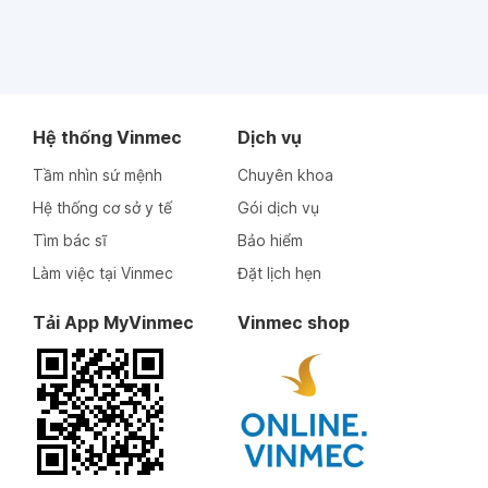
Hệ thống Vinmec
Dịch vụ
Tầm nhìn sứ mệnh
Chuyên khoa
Hệ thống cơ sở y tế
Gói dịch vụ
Tìm bác sĩ
Bảo hiểm
Làm việc tại Vinmec
Đặt lịch hẹn
Tải App MyVinmec
Vinmec shop