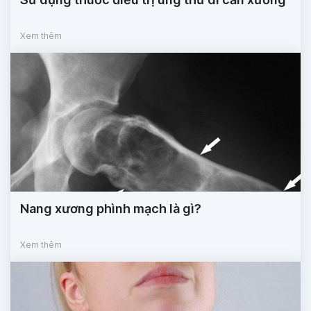
Xem thêm
Nang xương phình mạch là gì?
Xem thêm