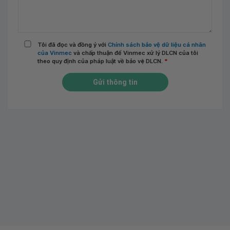
Tôi đã đọc và đồng ý với
Chính sách bảo vệ dữ liệu cá nhân
của Vinmec
và chấp thuận để Vinmec xử lý DLCN của tôi
theo quy định của pháp luật về bảo vệ DLCN.
*
Gửi thông tin