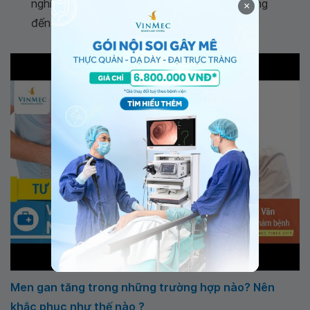
nghiệm, cận lâm sàng; các nguy cơ ảnh hưởng
×
đến gan và tầm soát sớm ung thư gan mật
Men gan tăng trong những trường hợp nào? Nên
khắc phục như thế nào ?