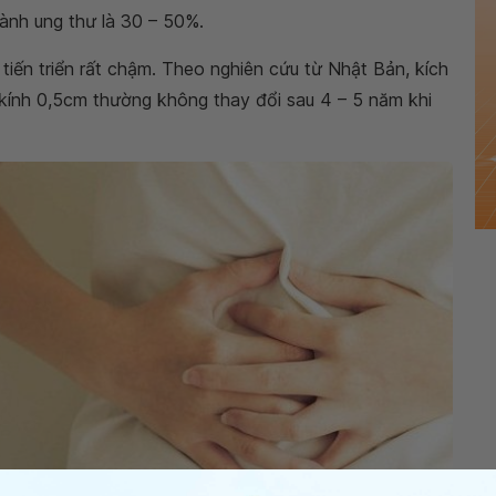
ành ung thư là 30 – 50%.
iến triển rất chậm. Theo nghiên cứu từ Nhật Bản, kích
kính 0,5cm thường không thay đổi sau 4 – 5 năm khi