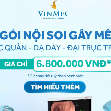
 thuộc loại và kích thước polyp đại tràng người bệnh đang mắc phải.
ràng không?
ay không phụ thuộc vào loại polyp, số lượng và kích
hải cắt bỏ vì loại này thường không gây ra
ung thư
.
ng hợp số lượng polyp không nhiều, bệnh nhân có thể
 trình nội soi, mỗi lần cắt 5 – 10 polyp, được thực
ăm polyp trên khung đại tràng, thì có thể cần xem
, bác sĩ sẽ tiến hành loại bỏ trong quá trình nội soi,