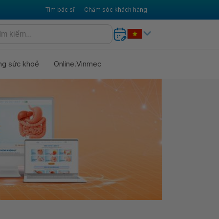
Tìm bác sĩ
Chăm sóc khách hàng
ng sức khoẻ
Online.Vinmec