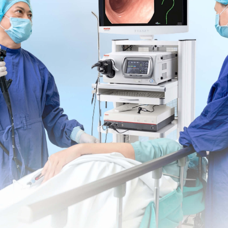
xem có chứa tế bào ung thư trong các polyp đó hay
 gây ra triệu chứng, có thể chưa cần phải loại bỏ
 cách sử dụng phương pháp nội soi.
ích thước polyp đại tràng nhỏ, dưới 0,5cm, nhưng có
c sĩ có thể quyết định loại bỏ và thực hiện
sinh thiết
.
n, bác sĩ sẽ khuyên nên loại bỏ polyp ngay nếu có thể
 cắt polyp thuận tiện) hoặc hẹn bệnh nhân trở lại để
g, bệnh nhân cần uống khoảng 3 lít nước kết hợp với
g thời, bệnh nhân sẽ tiến hành các xét nghiệm về khả
ụng
thuốc chống đông máu
từ 5-7 ngày trước khi