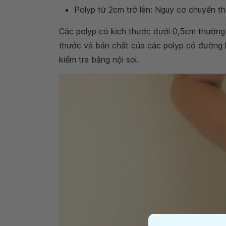
Polyp từ 2cm trở lên: Nguy cơ chuyển th
Các polyp có kích thước dưới 0,5cm thường t
thước và bản chất của các polyp có đường 
kiểm tra bằng nội soi.