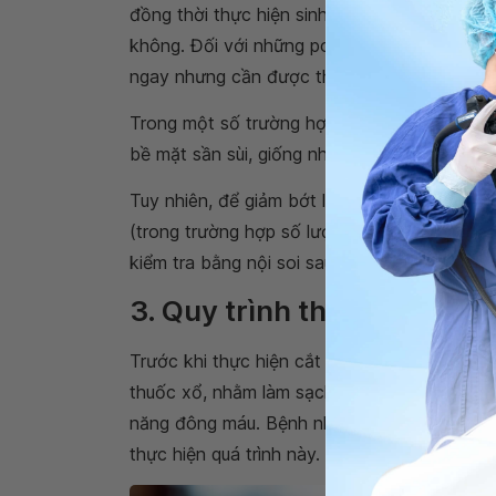
đồng thời thực hiện sinh thiết để kiểm tra 
không. Đối với những polyp nhỏ hơn và không
ngay nhưng cần được theo dõi định kỳ bằng
Trong một số trường hợp đặc biệt, mặc dù k
bề mặt sần sùi, giống như khối u ác tính, bá
Tuy nhiên, để giảm bớt lo lắng cho bệnh nhâ
(trong trường hợp số lượng polyp ít và vị trí
kiểm tra bằng nội soi sau 1 năm.
3. Quy trình thực hiện
Trước khi thực hiện cắt bỏ polyp ở đại tràn
thuốc xổ, nhằm làm sạch đại trực tràng. Đồn
năng đông máu. Bệnh nhân cần ngưng sử d
thực hiện quá trình này.