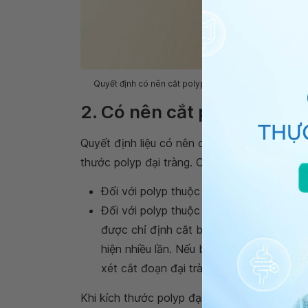
Quyết định có nên cắt polyp ở đại tràng hay không phụ
2. Có nên cắt polyp đại t
Quyết định liệu có nên cắt polyp đại tràng h
thước polyp đại tràng. Cụ thể như sau:
Đối với polyp thuộc nhóm 1: Không cần p
Đối với polyp thuộc nhóm 2: Trong trườ
được chỉ định cắt bỏ polyp thông qua quá
hiện nhiều lần. Nếu bệnh nhân có hàng tr
xét cắt đoạn đại tràng.
Khi kích thước polyp đại tràng đạt 5mm trở lên