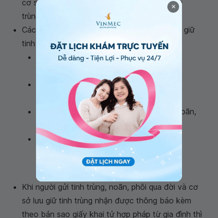
cơ sở khám chữa bệnh sẽ có quyền hủy tinh
×
trùng, noãn hoặc phôi đã được gửi.
Các tình huống sau đây yêu cầu việc gửi, lưu giữ
tinh trùng, noãn, phôi:
Cặp vợ chồng đang điều trị vô sinh với
chồng hoặc vợ là người tham gia.
Người có nguyện vọng muốn lưu giữ cá
nhân
Người tình nguyện hiến tinh trùng, hiến noãn,
hiến phôi
Cặp vợ chồng
vô sinh
hoặc phụ nữ độc
thân cần lưu giữ phôi dư sau khi thụ tinh
trong ống nghiệm thành công.
Khi người gửi tinh trùng, noãn, phôi qua đời và cơ
sở lưu giữ tinh trùng nhận được thông báo kèm
theo bản sao giấy khai tử hợp pháp từ gia đình thì