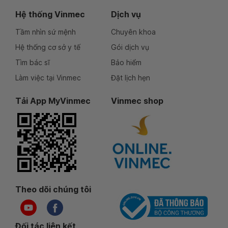
Hệ thống Vinmec
Dịch vụ
Tầm nhìn sứ mệnh
Chuyên khoa
Hệ thống cơ sở y tế
Gói dịch vụ
Tìm bác sĩ
Bảo hiểm
Làm việc tại Vinmec
Đặt lịch hẹn
Tải App MyVinmec
Vinmec shop
Theo dõi chúng tôi
Đối tác liên kết