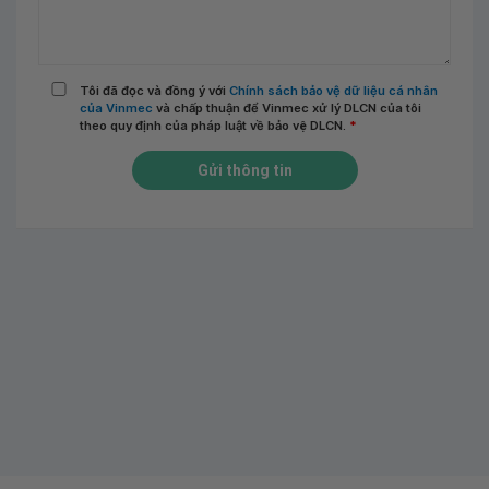
Tôi đã đọc và đồng ý với
Chính sách bảo vệ dữ liệu cá nhân
của Vinmec
và chấp thuận để Vinmec xử lý DLCN của tôi
theo quy định của pháp luật về bảo vệ DLCN.
*
Gửi thông tin