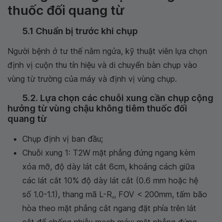
thuốc đối quang từ
5.1 Chuẩn bị trước khi chụp
Người bệnh ở tư thế nằm ngửa, kỹ thuật viên lựa chọn
định vị cuộn thu tín hiệu và di chuyển bàn chụp vào
vùng từ trường của máy và định vị vùng chụp.
5.2. Lựa chọn các chuỗi xung cần chụp cộng
hưởng từ vùng chậu không tiêm thuốc đối
quang từ
Chụp định vị ban đầu;
Chuỗi xung 1: T2W mặt phẳng đứng ngang kèm
xóa mỡ, độ dày lát cắt 6cm, khoảng cách giữa
các lát cắt 10% độ dày lát cắt (0.6 mm hoặc hệ
số 1.0-1.1), thang mã L-R,, FOV < 200mm, tấm bão
hòa theo mặt phẳng cắt ngang đặt phía trên lát
cắt để chống nhiễu mạch máu; mặt phẳng đứng