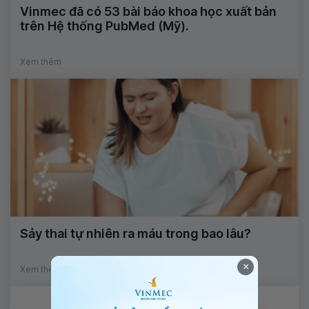
Vinmec đã có 53 bài báo khoa học xuất bản
trên Hệ thống PubMed (Mỹ).
Xem thêm
Sảy thai tự nhiên ra máu trong bao lâu?
×
Xem thêm