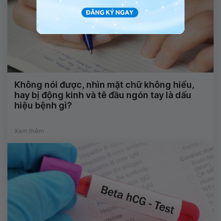
Không nói được, nhìn mặt chữ không hiểu,
hay bị động kinh và tê đầu ngón tay là dấu
hiệu bệnh gì?
Xem thêm