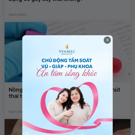
Xem thêm
×
Nồng độ beta HCG có bị ảnh hưởng sau hút
thai trứng không?
Xem thêm