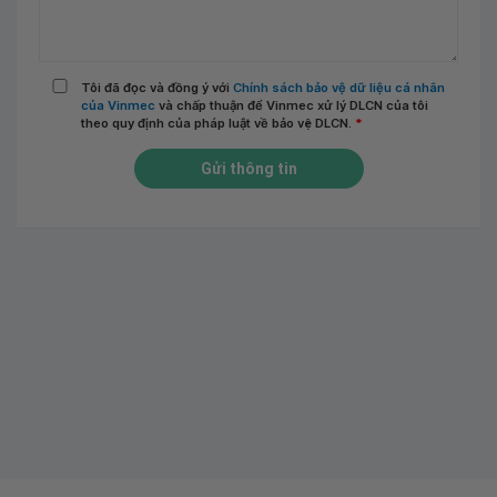
Tôi đã đọc và đồng ý với
Chính sách bảo vệ dữ liệu cá nhân
của Vinmec
và chấp thuận để Vinmec xử lý DLCN của tôi
theo quy định của pháp luật về bảo vệ DLCN.
*
Gửi thông tin