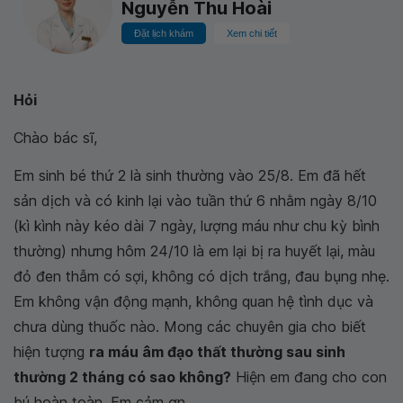
Nguyễn Thu Hoài
Đặt lịch khám
Xem chi tiết
Hỏi
Chào bác sĩ,
Em sinh bé thứ 2 là sinh thường vào 25/8. Em đã hết
sản dịch và có kinh lại vào tuần thứ 6 nhằm ngày 8/10
(kì kình này kéo dài 7 ngày, lượng máu như chu kỳ bình
thường) nhưng hôm 24/10 là em lại bị ra huyết lại, màu
đỏ đen thẫm có sợi, không có dịch trắng, đau bụng nhẹ.
Em không vận động mạnh, không quan hệ tình dục và
chưa dùng thuốc nào. Mong các chuyên gia cho biết
hiện tượng
ra máu âm đạo thất thường sau sinh
thường 2 tháng có sao không?
Hiện em đang cho con
bú hoàn toàn. Em cảm ơn.