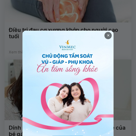
Điều trị đau cơ xương khớp cho người cao
×
tuổi
Xem thêm
Dính âm môi có nguy hiểm đến sức khỏe của
bé gái không?