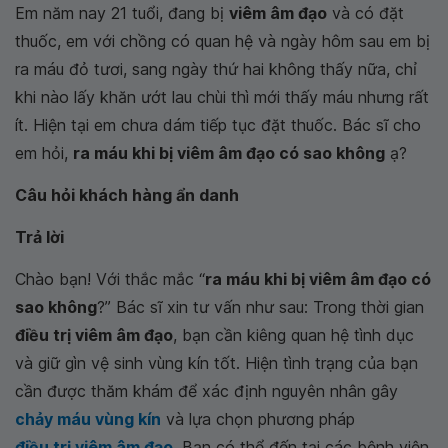
Em năm nay 21 tuổi, đang bị
viêm âm đạo
và có đặt
thuốc, em với chồng có quan hệ và ngày hôm sau em bị
ra máu đỏ tươi, sang ngày thứ hai không thấy nữa, chỉ
khi nào lấy khăn ướt lau chùi thì mới thấy máu nhưng rất
ít. Hiện tại em chưa dám tiếp tục đặt thuốc. Bác sĩ cho
em hỏi,
ra máu khi bị viêm âm đạo có sao không
ạ?
Câu hỏi khách hàng ẩn danh
Trả lời
Chào bạn! Với thắc mắc “
ra máu khi bị viêm âm đạo có
sao không
?” Bác sĩ xin tư vấn như sau: Trong thời gian
điều trị viêm âm đạo
, bạn cần kiêng quan hệ tình dục
và giữ gìn vệ sinh vùng kín tốt. Hiện tình trạng của bạn
cần được thăm khám để xác định nguyên nhân gây
chảy máu vùng kín
và lựa chọn phương pháp
điều trị viêm âm đạo
. Bạn có thể đến tại các bệnh viện