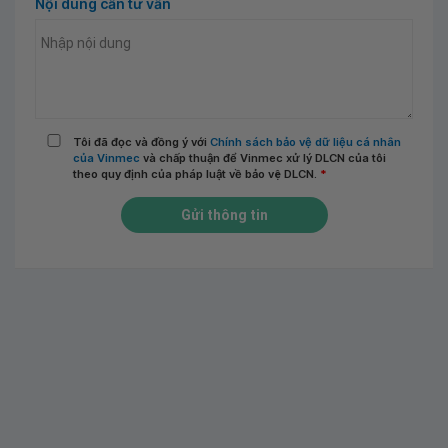
Nội dung cần tư vấn
Tôi đã đọc và đồng ý với
Chính sách bảo vệ dữ liệu cá nhân
của Vinmec
và chấp thuận để Vinmec xử lý DLCN của tôi
theo quy định của pháp luật về bảo vệ DLCN.
*
Gửi thông tin