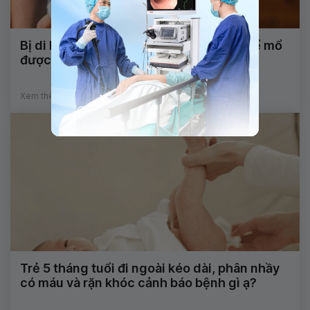
Bị di lệch xương sau bó lá cố định có thể mổ
được không?
Xem thêm
Trẻ 5 tháng tuổi đi ngoài kéo dài, phân nhầy
có máu và rặn khóc cảnh báo bệnh gì ạ?