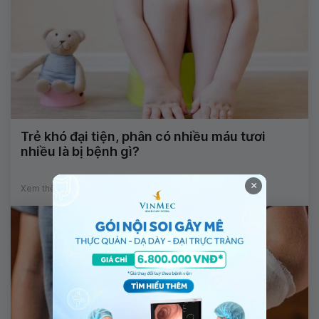
Trẻ khó đại tiện, phân có nhiều máu tươi
nhiều là bị bệnh gì?
×
Xem thêm