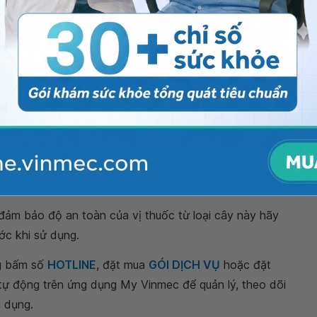
au khúc
.
 bạn tất cả các loại thuốc hay thực phẩm chức năng
g
rau khúc
. Bên cạnh đó hãy tham khảo ý kiến của
 con bú, hãy sử dụng theo chỉ dẫn của bác sĩ.
o dược nào.
a cây
rau khúc.
ng bệnh nào khác.
 phẩm, chất bảo quản, thực vật hay động vật.
ể đảm bảo độ an toàn của vị thuốc từ loại cây này hãy
ớc khi sử dụng.
ng bấm số
HOTLINE
, đặt mua
GÓI DỊCH VỤ
hoặc đặt
 tự động trên ứng dụng My Vinmec để quản lý, theo dõi
g dụng.