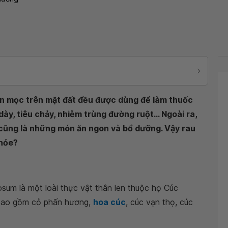
ận mọc trên mặt đất đều được dùng để làm thuốc
ày, tiêu chảy, nhiễm trùng đường ruột... Ngoài ra,
 cũng là những món ăn ngon và bổ dưỡng. Vậy rau
khỏe?
sum là một loài thực vật thân len thuộc họ Cúc
 bao gồm cỏ phấn hương,
hoa cúc
, cúc vạn thọ, cúc