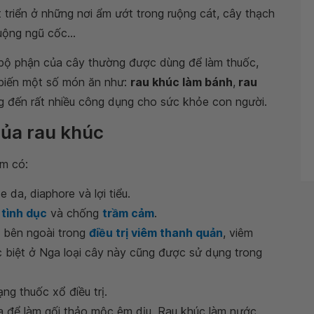
 triển ở những nơi ẩm ướt trong ruộng cát, cây thạch
ộng ngũ cốc...
 bộ phận của cây thường được dùng để làm thuốc,
 biến một số món ăn như:
rau khúc làm bánh
,
rau
ng đến rất nhiều công dụng cho sức khỏe con người.
của rau khúc
ồm có:
da, diaphore và lợi tiểu.
 tình dục
và chống
trầm cảm
.
 bên ngoài trong
điều trị viêm thanh quản
, viêm
c biệt ở Nga loại cây này cũng được sử dụng trong
ng thuốc xổ điều trị.
 để làm gối thảo mộc êm dịu. Rau khúc làm nước