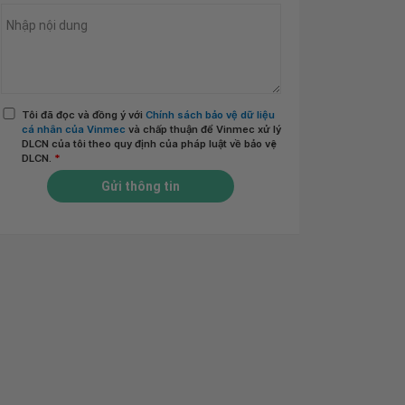
Tôi đã đọc và đồng ý với
Chính sách bảo vệ dữ liệu
cá nhân của Vinmec
và chấp thuận để Vinmec xử lý
DLCN của tôi theo quy định của pháp luật về bảo vệ
DLCN.
*
Gửi thông tin