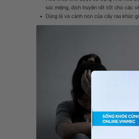
súc miệng, dịch truyền rất tốt cho các v
Dùng lá và cành non của cây rau khúc g