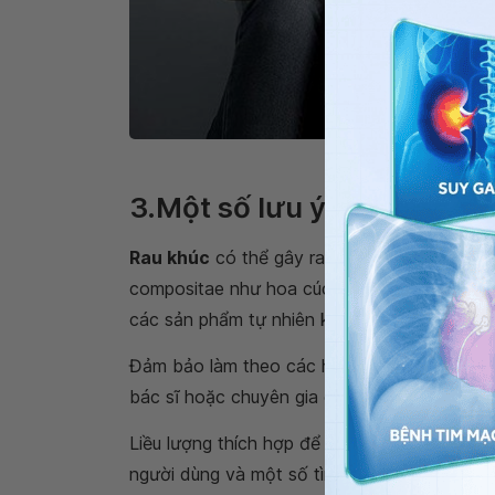
Rau khúc có th
3.Một số lưu ý khi sử dụng
Rau khúc
có thể gây ra
phản ứng dị ứng
ở 
compositae như hoa cúc, cúc vạn thọ, cỏ ph
các sản phẩm tự nhiên không nhất thiết là ph
Đảm bảo làm theo các hướng dẫn liên quan t
bác sĩ hoặc chuyên gia chăm sóc sức khỏe k
Liều lượng thích hợp để sử dụng rau khúc, p
người dùng và một số tình trạng khác. Tại t