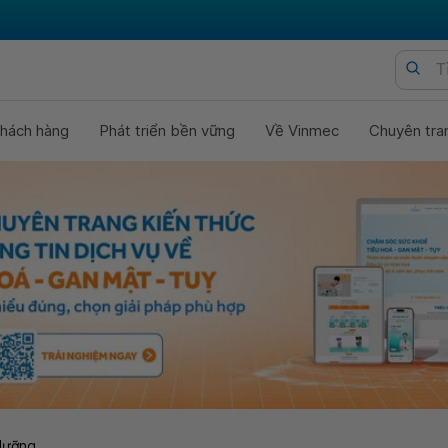
hách hàng
Phát triển bền vững
Về Vinmec
Chuyên tra
dưỡng