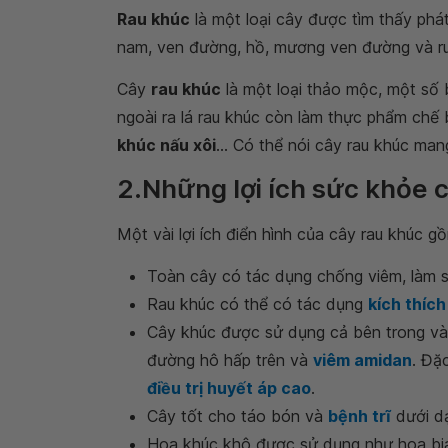
Rau khúc
là một loại cây được tìm thấy phát
nam, ven đường, hồ, mương ven đường và ru
Cây
rau khúc
là một loại thảo mộc, một số
ngoài ra lá rau khúc còn làm thực phẩm chế
khúc nấu xôi
... Có thể nói cây rau khúc ma
2.Những lợi ích sức khỏe 
Một vài lợi ích điển hình của cây rau khúc g
Toàn cây có tác dụng chống viêm, làm se 
Rau khúc có thể có tác dụng
kích thích
Cây khúc được sử dụng cả bên trong và
đường hô hấp trên và
viêm amidan
. Đặ
điều trị huyết áp cao
.
Cây tốt cho táo bón và
bệnh trĩ
dưới dạ
Hoa khúc khô được sử dụng như hoa bia