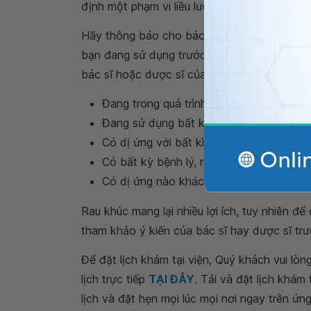
định một phạm vi liều lượng thích hợp cho
r
Hãy thông báo cho bác sĩ hoặc dược sĩ của
bạn đang sử dụng trước khi bắt đầu sử dụn
bác sĩ hoặc dược sĩ của bạn nếu bạn:
Đang trong quá trình mang thai hoặc cho
Đang sử dụng bất kỳ loại thuốc hay thả
Có dị ứng với bất kì thành phần nào củ
Có bất kỳ bệnh lý, rối loạn hay tình trạ
Có dị ứng nào khác với bất kì loại thực
Rau khúc mang lại nhiều lợi ích, tuy nhiên đ
tham khảo ý kiến của bác sĩ hay dược sĩ trư
Để đặt lịch khám tại viện, Quý khách vui lò
lịch trực tiếp
TẠI ĐÂY
. Tải và đặt lịch khám
lịch và đặt hẹn mọi lúc mọi nơi ngay trên ứn