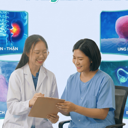
ể giúp bạn chống bị trầm cảm
 rau khúc
những người bị dị ứng với thực vật họ cúc hay họ
ấn hương, cúc tần và một số loại khác. Hãy nhớ rằng
ải luôn an toàn và liều lượng có thể rất quan trọng.
rên nhãn sản phẩm và tham khảo ý kiến ​​dược sĩ hoặc
hác trước khi sử dụng.
hụ thuộc vào một số yếu tố như tuổi tác, sức khỏe của
hời điểm này, không có đủ thông tin khoa học để xác