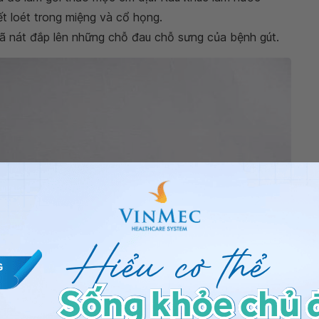
ết loét trong miệng và cổ họng.
iã nát đắp lên những chỗ đau chỗ sưng của bệnh gút.