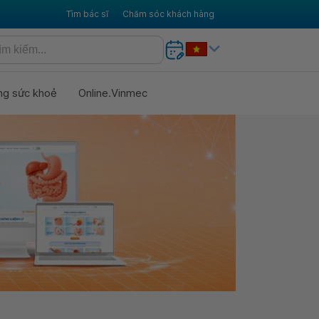
Tìm bác sĩ
Chăm sóc khách hàng
ng sức khoẻ
Online.Vinmec