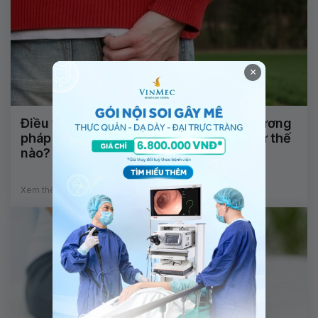
×
Điều trị trĩ ngoại độ 3, búi trĩ to bằng phương
pháp gì? Chế độ dinh dưỡng sau mổ như thế
nào?
Xem thêm