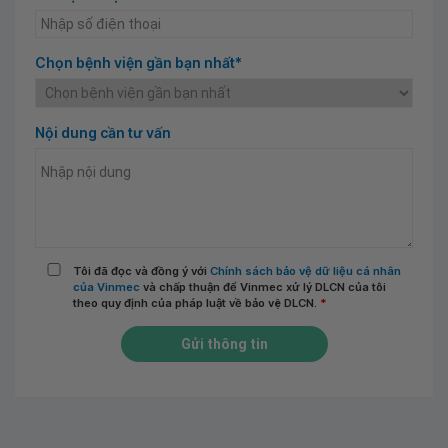
Chọn bệnh viện gần bạn nhất*
Nội dung cần tư vấn
Tôi đã đọc và đồng ý với
Chính sách bảo vệ dữ liệu cá nhân
của Vinmec
và chấp thuận để Vinmec xử lý DLCN của tôi
theo quy định của pháp luật về bảo vệ DLCN.
*
Gửi thông tin