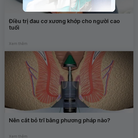
Điều trị đau cơ xương khớp cho người cao
tuổi
Xem thêm
Nên cắt bỏ trĩ bằng phương pháp nào?
Xem thêm