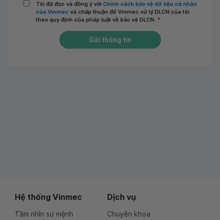
Tôi đã đọc và đồng ý với
Chính sách bảo vệ dữ liệu cá nhân
của Vinmec
và chấp thuận để Vinmec xử lý DLCN của tôi
theo quy định của pháp luật về bảo vệ DLCN.
*
Gửi thông tin
Hệ thống Vinmec
Dịch vụ
Tầm nhìn sứ mệnh
Chuyên khoa