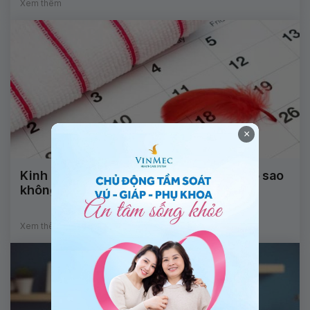
Xem thêm
×
Kinh nguyệt thất thường sau sinh mổ có sao
không?
Xem thêm