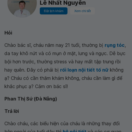
Lê Nhất Nguyên
Đặt lịch khám
Xem chi tiết
Hỏi
Chào bác sĩ, cháu năm nay 21 tuổi, thường bị
rụng tóc
,
da tay khô nứt và có mụn ở mặt, lưng và ngực. Dễ bực
bội hơn trước, thường stress và hay mất tập trung rồi
hay quên. Đây có phải bị
rối loạn nội tiết tố nữ
không
ạ? Cháu có cần thăm khám không, cháu cần làm gì để
khắc phục ạ? Cảm ơn bác sĩ!
Phan Thị Sứ (Đà Nẵng)
Trả lời
Chào cháu, các biểu hiện của cháu là những thay đổi
bên ngoài của tuổi dậy thì
hệ nội tiết
và các cơ quan