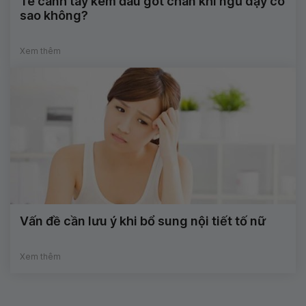
Tê cánh tay kèm đau gót chân khi ngủ dậy có
sao không?
Xem thêm
Vấn đề cần lưu ý khi bổ sung nội tiết tố nữ
Xem thêm