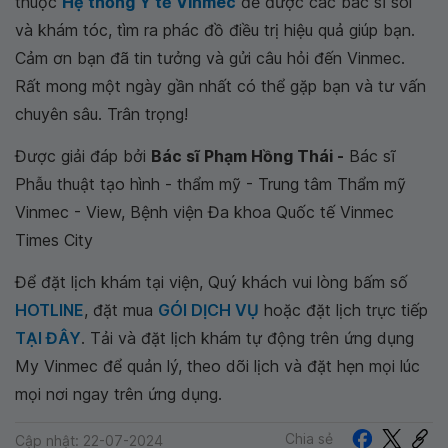
thuộc
Hệ thống Y tế Vinmec
để được các bác sĩ soi
và khám tóc, tìm ra phác đồ điều trị hiệu quả giúp bạn.
Cảm ơn bạn đã tin tưởng và gửi câu hỏi đến Vinmec.
Rất mong một ngày gần nhất có thể gặp bạn và tư vấn
chuyên sâu. Trân trọng!
Được giải đáp bởi
Bác sĩ Phạm Hồng Thái -
Bác sĩ
Phẫu thuật tạo hình - thẩm mỹ - Trung tâm Thẩm mỹ
Vinmec - View, Bệnh viện Đa khoa Quốc tế Vinmec
Times City
Để đặt lịch khám tại viện, Quý khách vui lòng bấm số
HOTLINE
, đặt mua
GÓI DỊCH VỤ
hoặc đặt lịch trực tiếp
TẠI ĐÂY
. Tải và đặt lịch khám tự động trên ứng dụng
My Vinmec để quản lý, theo dõi lịch và đặt hẹn mọi lúc
mọi nơi ngay trên ứng dụng.
Chia sẻ
Cập nhật: 22-07-2024