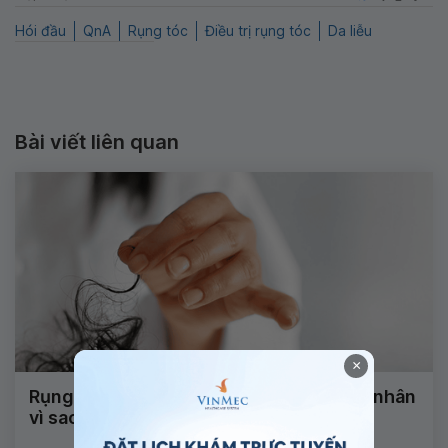
Hói đầu
QnA
Rụng tóc
Điều trị rụng tóc
Da liễu
Bài viết liên quan
×
Rụng tóc có nang tóc kèm theo nguyên nhân
vì sao?