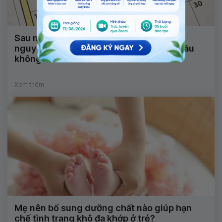
Sau mổ thai ngoài tử cung chưa có kinh
nguyệt liệu quan hệ tình dục có mang bầu
không?
Xem thêm
Mẹ nên bổ sung dưỡng chất nào giúp hạn
chế tình trạng khô đa khớp ở trẻ?