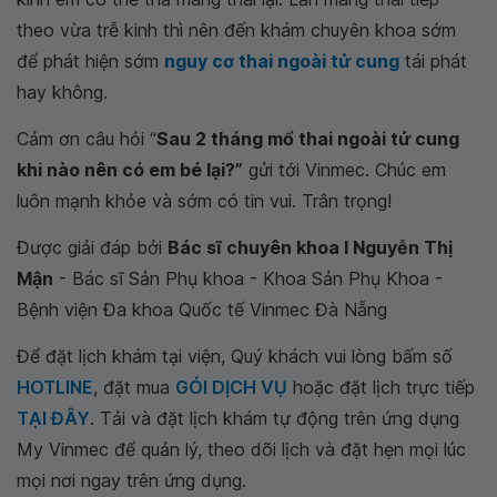
theo vừa trễ kinh thì nên đến khám chuyên khoa sớm
để phát hiện sớm
nguy cơ thai ngoài tử cung
tái phát
hay không.
Cảm ơn câu hỏi “
Sau 2 tháng mổ thai ngoài tử cung
khi nào nên có em bé lại?”
gửi tới Vinmec. Chúc em
luôn mạnh khỏe và sớm có tin vui. Trân trọng!
Được giải đáp bởi
Bác sĩ chuyên khoa I Nguyễn Thị
Mận
- Bác sĩ Sản Phụ khoa - Khoa Sản Phụ Khoa -
Bệnh viện Đa khoa Quốc tế Vinmec Đà Nẵng
Để đặt lịch khám tại viện, Quý khách vui lòng bấm số
HOTLINE
, đặt mua
GÓI DỊCH VỤ
hoặc đặt lịch trực tiếp
TẠI ĐÂY
. Tải và đặt lịch khám tự động trên ứng dụng
My Vinmec để quản lý, theo dõi lịch và đặt hẹn mọi lúc
mọi nơi ngay trên ứng dụng.