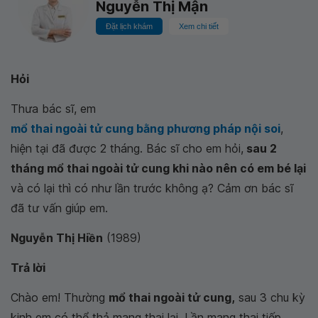
Nguyễn Thị Mận
Đặt lịch khám
Xem chi tiết
Hỏi
Thưa bác sĩ, em
mổ thai ngoài tử cung bằng phương pháp nội soi
,
hiện tại đã được 2 tháng. Bác sĩ cho em hỏi,
sau 2
tháng mổ thai ngoài tử cung khi nào nên có em bé lại
và có lại thì có như lần trước không ạ? Cảm ơn bác sĩ
đã tư vấn giúp em.
Nguyễn Thị Hiền
(1989)
Trả lời
Chào em! Thường
mổ thai ngoài tử cung,
sau 3 chu kỳ
kinh em có thể thả mang thai lại. Lần mang thai tiếp