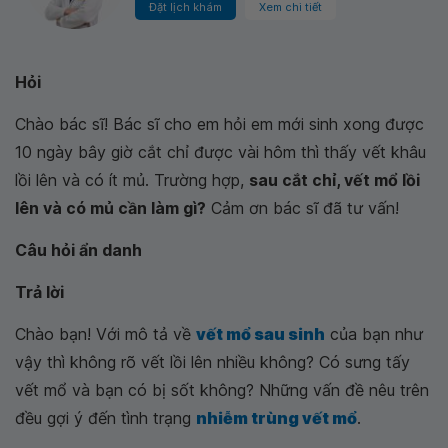
Đặt lịch khám
Xem chi tiết
Hỏi
Chào bác sĩ! Bác sĩ cho em hỏi em mới sinh xong được
10 ngày bây giờ cắt chỉ được vài hôm thì thấy vết khâu
lồi lên và có ít mủ. Trường hợp,
sau cắt chỉ, vết mổ lồi
lên và có mủ cần làm gì?
Cảm ơn bác sĩ đã tư vấn!
Câu hỏi ẩn danh
Trả lời
Chào bạn! Với mô tả về
vết mổ sau sinh
của bạn như
vậy thì không rõ vết lồi lên nhiều không? Có sưng tấy
vết mổ và bạn có bị sốt không? Những vấn đề nêu trên
đều gợi ý đến tình trạng
nhiễm trùng vết mổ
.