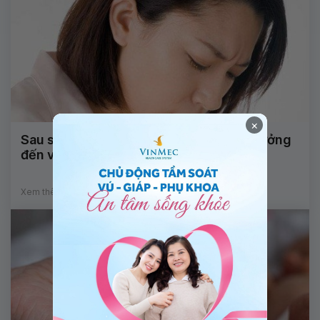
×
Sau sinh bị ho gây đau ổ bụng có ảnh hưởng
đến vết mổ không?
Xem thêm