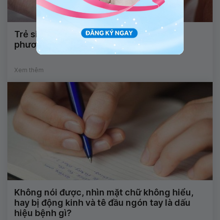
Trẻ sinh non 29 tuần có áp dụng được
phương pháp bơm Surfactant không?
Xem thêm
Không nói được, nhìn mặt chữ không hiểu,
hay bị động kinh và tê đầu ngón tay là dấu
hiệu bệnh gì?