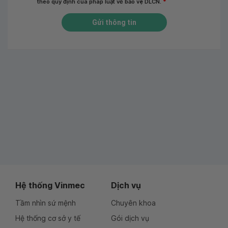
theo quy định của pháp luật về bảo vệ DLCN.
*
Gửi thông tin
Hệ thống Vinmec
Dịch vụ
Tầm nhìn sứ mệnh
Chuyên khoa
Hệ thống cơ sở y tế
Gói dịch vụ