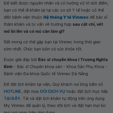
Để biết được nguyên nhân và có hướng xử trí dứt điểm,
bạn có thể đi khám lại tại các cơ sở Y tế hoặc có thể
đến bệnh viện thuộc
Hệ thống Y tế Vinmec
để bác sĩ
thăm khám và tư vấn về trường hợp
sau cắt chỉ, vết
mổ lồi lên và có mủ cần làm gì?
Rất mong có thể gặp bạn tại Vinmec trong thời gian
sớm nhất. Chúc bạn luôn có sức khỏe tốt.
Được giải đáp bởi
Bác sĩ chuyên khoa I Trương Nghĩa
Bình
- Bác sĩ Chuyên khoa sản - Khoa Sản Phụ Khoa -
Bệnh viện Đa khoa Quốc tế Vinmec Đà Nẵng
Để đặt lịch khám tại viện, Quý khách vui lòng bấm số
HOTLINE
, đặt mua
GÓI DỊCH VỤ
hoặc đặt lịch trực tiếp
TẠI ĐÂY
. Tải và đặt lịch khám tự động trên ứng dụng
My Vinmec để quản lý, theo dõi lịch và đặt hẹn mọi lúc
mọi nơi ngay trên ứng dụng.