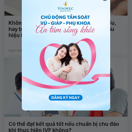
Không nói được, nhìn mặt chữ không hiểu,
hay bị động kinh và tê đầu ngón tay là dấu
hiệu bệnh gì?
Xem thêm
Có thể đạt kết quả tốt nếu chuẩn bị chu đáo
khi thực hiện IVF không?