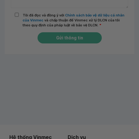
Tôi đã đọc và đồng ý với
Chính sách bảo vệ dữ liệu cá nhân
của Vinmec
và chấp thuận để Vinmec xử lý DLCN của tôi
theo quy định của pháp luật về bảo vệ DLCN.
*
Gửi thông tin
Hệ thống Vinmec
Dịch vụ