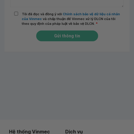
Tôi đã đọc và đồng ý với
Chính sách bảo vệ dữ liệu cá nhân
của Vinmec
và chấp thuận để Vinmec xử lý DLCN của tôi
theo quy định của pháp luật về bảo vệ DLCN.
*
Gửi thông tin
Hệ thống Vinmec
Dịch vụ