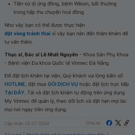
Tiền sử dị ứng đồng, bệnh Wilson, bất thường
trong hấp thu chuyển hoá đồng
Như vậy bạn có thể được thực hiện
đặt vòng tránh thai
vì vậy bạn nên đến thăm khám để
tư vấn thêm.
Thạc sĩ, Bác sĩ Lê Nhất Nguyên
- Khoa Sản Phụ Khoa
- Bệnh viện Đa khoa Quốc tế Vinmec Đà Nẵng
Để đặt lịch khám tại viện, Quý khách vui lòng bấm số
HOTLINE
, đặt mua
GÓI DỊCH VỤ
hoặc đặt lịch trực tiếp
TẠI ĐÂY
. Tải và đặt lịch khám tự động trên ứng dụng
My Vinmec để quản lý, theo dõi lịch và đặt hẹn mọi lúc
mọi nơi ngay trên ứng dụng.
Chia sẻ
Cập nhật: 22-07-2024
Tử cung
Khoét chóp cổ tử cung bằng vòng điện