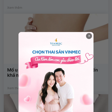
Xem thêm
×
Mổ u nang buồng trứng có ảnh hưởng đến
khả năng sinh sản không?
Xem thêm