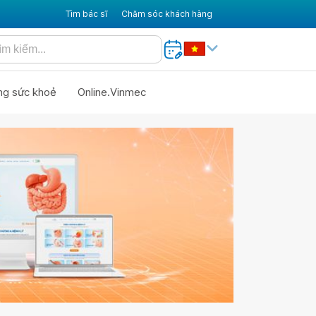
Tìm bác sĩ
Chăm sóc khách hàng
ng sức khoẻ
Online.Vinmec