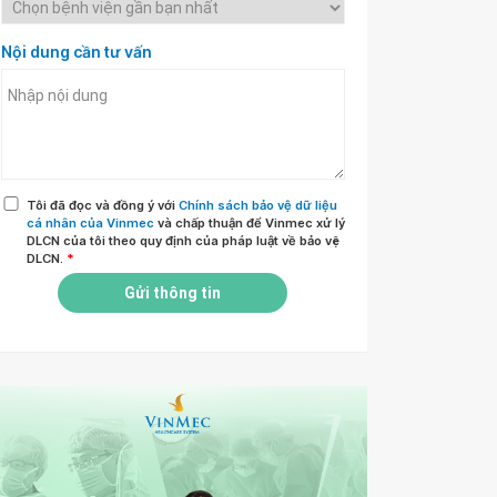
Nội dung cần tư vấn
Tôi đã đọc và đồng ý với
Chính sách bảo vệ dữ liệu
cá nhân của Vinmec
và chấp thuận để Vinmec xử lý
DLCN của tôi theo quy định của pháp luật về bảo vệ
DLCN.
*
Gửi thông tin