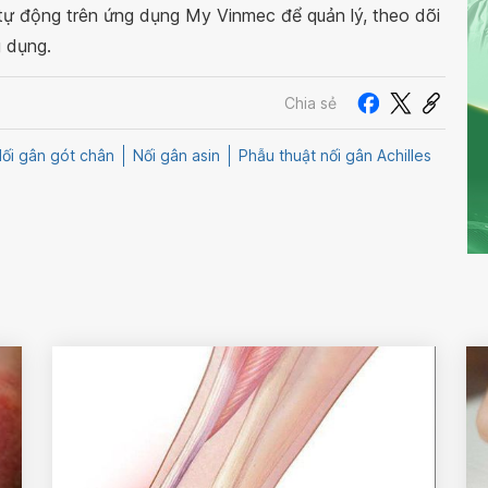
 tự động trên ứng dụng My Vinmec để quản lý, theo dõi
g dụng.
Chia sẻ
ối gân gót chân
Nối gân asin
Phẫu thuật nối gân Achilles