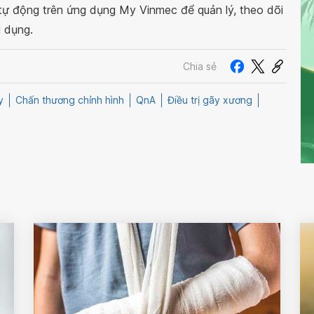
 tự động trên ứng dụng My Vinmec để quản lý, theo dõi
g dụng.
Chia sẻ
y
Chấn thương chỉnh hình
QnA
Điều trị gãy xương