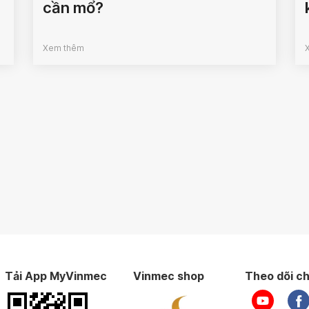
cần mổ?
Xem thêm
Tải App MyVinmec
Vinmec shop
Theo dõi ch