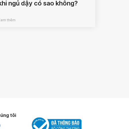
khi ngủ dậy có sao không?
Xem thêm
úng tôi