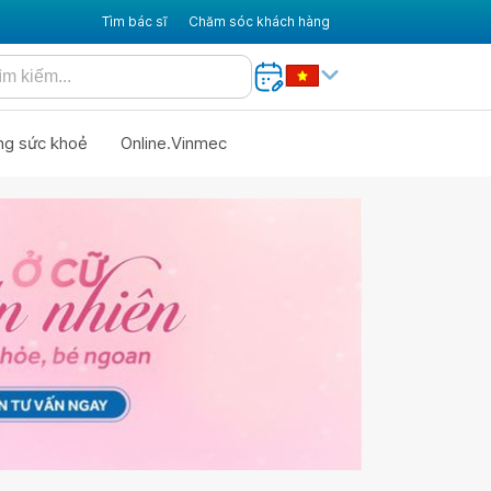
Tìm bác sĩ
Chăm sóc khách hàng
ng sức khoẻ
Online.Vinmec