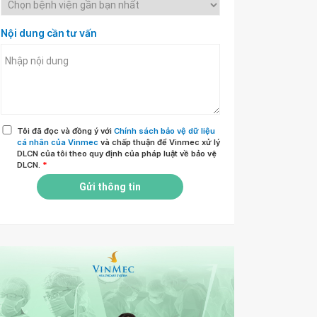
Nội dung cần tư vấn
Tôi đã đọc và đồng ý với
Chính sách bảo vệ dữ liệu
cá nhân của Vinmec
và chấp thuận để Vinmec xử lý
DLCN của tôi theo quy định của pháp luật về bảo vệ
DLCN.
*
Gửi thông tin