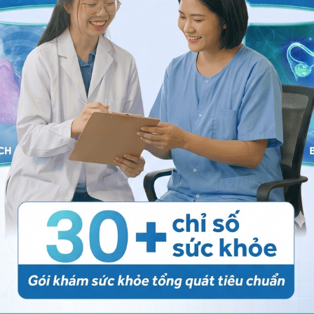
g dụng.
Chia sẻ
m mặt
Nhổ răng hàm
Thiếu xương răng