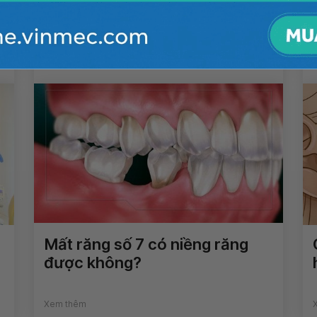
Có nên nhổ răng hàm bị sâu?
Xem thêm
Mất răng số 7 có niềng răng
được không?
Xem thêm