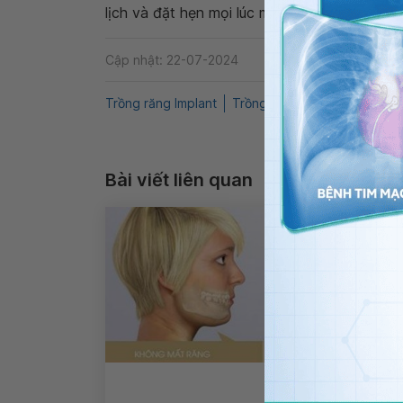
lịch và đặt hẹn mọi lúc mọi nơi ngay trên ứn
Cập nhật: 22-07-2024
Trồng răng Implant
Trồng răng
QnA
răng hà
Bài viết liên quan