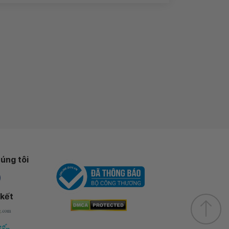
úng tôi
 kết