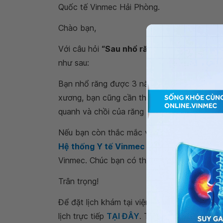
Quốc tế Vinmec Hải Phòng.
Chào bạn,
Với câu hỏi
“Sau nhổ răng hàm 3 năm có t
như sau:
Bạn nhổ răng được 3 năm nay, bạn vẫn có th
xương, bạn cũng cần thăm khám lâm sàng đá
quanh và chồi của răng đối diện để cho bạn
Nếu bạn còn thắc mắc về việc
trồng răng
,
Hệ thống Y tế Vinmec
để kiểm tra và tư vấ
Vinmec. Chúc bạn có thật nhiều sức khỏe.
Trân trọng!
Để đặt lịch khám tại viện, Quý khách vui lò
lịch trực tiếp
TẠI ĐÂY
. Tải và đặt lịch khám