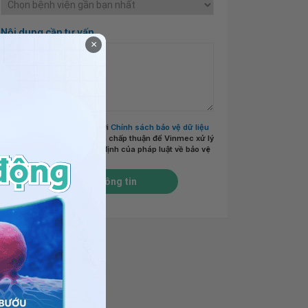
Nội dung cần tư vấn
×
Tôi đã đọc và đồng ý với
Chính sách bảo vệ dữ liệu
cá nhân của Vinmec
và chấp thuận để Vinmec xử lý
DLCN của tôi theo quy định của pháp luật về bảo vệ
DLCN.
*
Gửi thông tin