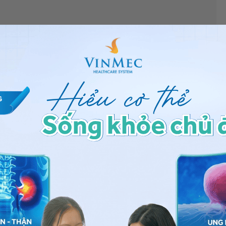
rồng răng implant được không?”
, bác sĩ xin giải đáp
ể trồng Implant được, nếu thiếu xương thì có thể ghép
nh giá mức độ thiếu xương, độ nghiêng của răng xung
 hướng cấy Implant phù hợp.
 bạn có thể đến bệnh viện thuộc
n thêm. Cảm ơn bạn đã tin tưởng và gửi câu hỏi đến
ng bấm số
HOTLINE
, đặt mua
GÓI DỊCH VỤ
hoặc đặt
 tự động trên ứng dụng My Vinmec để quản lý, theo dõi