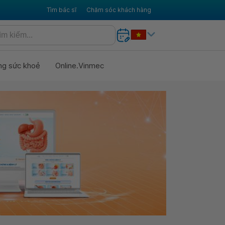
Tìm bác sĩ
Chăm sóc khách hàng
ng sức khoẻ
Online.Vinmec