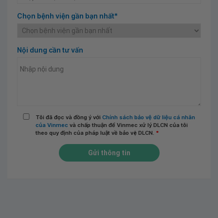
Chọn bệnh viện gần bạn nhất*
Nội dung cần tư vấn
Tôi đã đọc và đồng ý với
Chính sách bảo vệ dữ liệu cá nhân
của Vinmec
và chấp thuận để Vinmec xử lý DLCN của tôi
theo quy định của pháp luật về bảo vệ DLCN.
*
Gửi thông tin