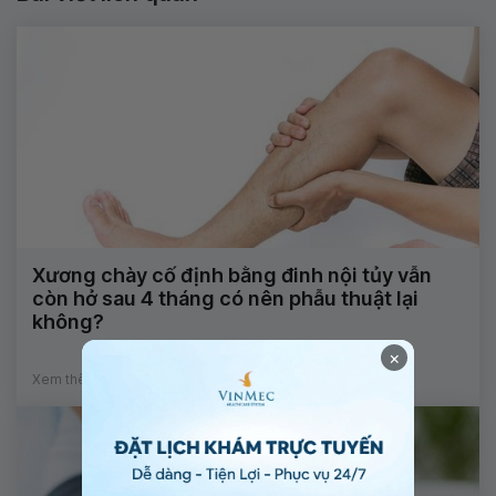
Xương chày cố định bằng đinh nội tủy vẫn
còn hở sau 4 tháng có nên phẫu thuật lại
không?
×
Xem thêm