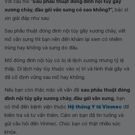
Với câu hỏi “
Sau phẫu thuật đóng đinh nội tủy gãy
xương chày, đầu gối vẫn sưng có sao không?”,
bác sĩ
xin giải đáp như sau:
Sau phẫu thuật đóng đinh nội tủy gãy xương chày, vết
mổ vẫn sưng thì bạn nên đến khám lại xem có nhiễm
trùng hay không và sưng do đâu.
Mổ đóng đinh nội tủy có bị di lệch xương nhưng tỷ lệ
thấp. Di lệch này tùy thuộc vào vị trí và hình thái gãy và
đã cố định vững sau mổ hay không.
Nếu bạn còn thắc mắc về vấn đề
sau phẫu thuật đóng
đinh nội tủy gãy xương chày, đầu gối vẫn sưng
, bạn
có thể đến bệnh viện thuộc
Hệ thống Y tế Vinmec
để
kiểm tra và tư vấn thêm. Cảm ơn bạn đã tin tưởng và
gửi câu hỏi đến Vinmec. Chúc bạn có thật nhiều sức
khỏe.