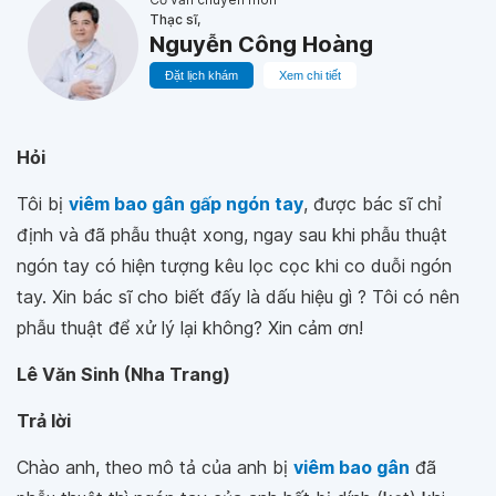
Thạc sĩ,
Nguyễn Công Hoàng
Đặt lịch khám
Xem chi tiết
Hỏi
Tôi bị
viêm bao gân gấp ngón tay
, được bác sĩ chỉ
định và đã phẫu thuật xong, ngay sau khi phẫu thuật
ngón tay có hiện tượng kêu lọc cọc khi co duỗi ngón
tay. Xin bác sĩ cho biết đấy là dấu hiệu gì ? Tôi có nên
phẫu thuật để xử lý lại không? Xin cảm ơn!
Lê Văn Sinh (Nha Trang)
Trả lời
Chào anh, theo mô tả của anh bị
viêm bao gân
đã