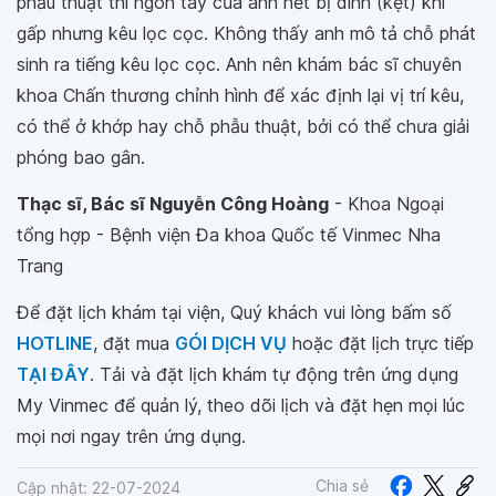
phẫu thuật thì ngón tay của anh hết bị dính (kẹt) khi
gấp nhưng kêu lọc cọc. Không thấy anh mô tả chỗ phát
sinh ra tiếng kêu lọc cọc. Anh nên khám bác sĩ chuyên
khoa Chấn thương chỉnh hình để xác định lại vị trí kêu,
có thể ở khớp hay chỗ phẫu thuật, bởi có thể chưa giải
phóng bao gân.
Thạc sĩ, Bác sĩ Nguyễn Công Hoàng
- Khoa Ngoại
tổng hợp - Bệnh viện Đa khoa Quốc tế Vinmec Nha
Trang
Để đặt lịch khám tại viện, Quý khách vui lòng bấm số
HOTLINE
, đặt mua
GÓI DỊCH VỤ
hoặc đặt lịch trực tiếp
TẠI ĐÂY
. Tải và đặt lịch khám tự động trên ứng dụng
My Vinmec để quản lý, theo dõi lịch và đặt hẹn mọi lúc
mọi nơi ngay trên ứng dụng.
Chia sẻ
Cập nhật: 22-07-2024