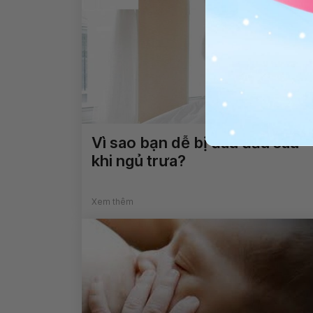
Vì sao bạn dễ bị đau đầu sau
khi ngủ trưa?
Xem thêm