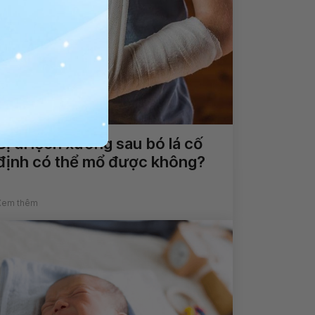
Bị di lệch xương sau bó lá cố
định có thể mổ được không?
Xem thêm