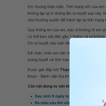
Em Hương thân mến. Tình trạng sốt của em 
không lặp lại ở những lần ra huyết sau này.
sữa thường xuyên để tránh lặp lại tình trạng t
Qua thông tin của em, bác sĩ không rõ em si
có thể kéo dài đến gần 1 tháng và ra không l
Em ra huyết vào ban đêm có thể do sản dịch
Để chắc chắn em nên đến cơ sở y tế hoặc 
lượng huyết và tình trạng sức khỏe. Trân trọ
Được giải đáp bởi
Thạc sĩ, Bác sĩ Nguyễn 
khoa - Bệnh viện Đa khoa Quốc tế Vinmec 
Các nội dung tư vấn khác
Sau sinh 9 ngày bị xuất huyết âm đạo 
Ra máu sau khi uống thuốc phá thai là