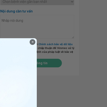
Nội dung cần tư vấn
×
Tôi đã đọc và đồng ý với
Chính sách bảo vệ dữ liệu
cá nhân của Vinmec
và chấp thuận để Vinmec xử lý
DLCN của tôi theo quy định của pháp luật về bảo vệ
DLCN.
*
Gửi thông tin