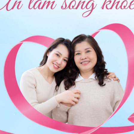
inh
ng bấm số
HOTLINE
, đặt mua
GÓI DỊCH VỤ
hoặc đặt
 tự động trên ứng dụng My Vinmec để quản lý, theo dõi
g dụng.
Chia sẻ
sản
Tắc tia sữa
Đau đầu
Sinh mổ