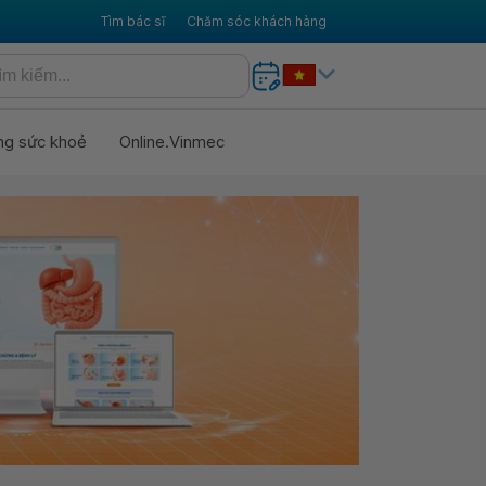
Tìm bác sĩ
Chăm sóc khách hàng
ng sức khoẻ
Online.Vinmec