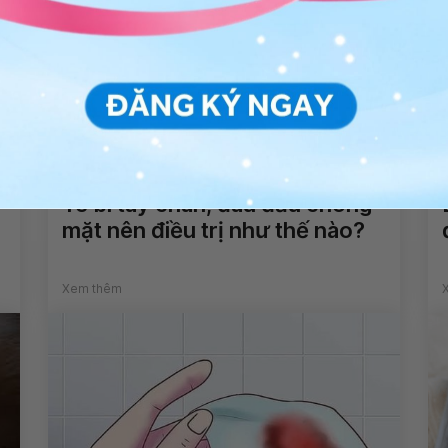
Tê bì tay chân, đau đầu chóng
mặt nên điều trị như thế nào?
Xem thêm