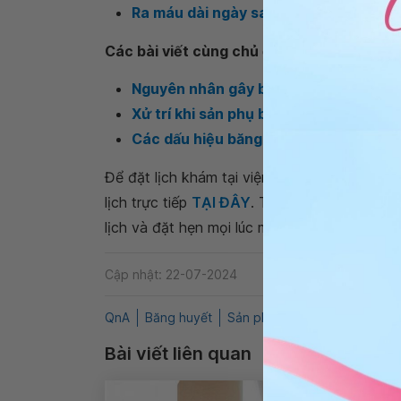
Ra máu dài ngày sau sinh là do đâu?
Các bài viết cùng chủ đề
Nguyên nhân gây băng huyết sau sinh
Xử trí khi sản phụ bị băng huyết sau s
Các dấu hiệu băng huyết sau sinh
Để đặt lịch khám tại viện, Quý khách vui lò
lịch trực tiếp
TẠI ĐÂY
. Tải và đặt lịch khám
lịch và đặt hẹn mọi lúc mọi nơi ngay trên ứn
Cập nhật: 22-07-2024
QnA
Băng huyết
Sản phụ khoa và hỗ trợ sinh 
Bài viết liên quan