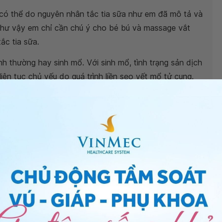
có thể do nguyên nhân tắc tia sữa như em đã mô tả và
 Như vậy em chỉ cần chú ý cho bé bú và massage vắt
ắc tia sữa.
nh thường hay sinh mổ. Với sinh mổ, tình trạng sản dịch
iên tục chủ yếu do quá trình liền sẹo vết mổ tử cung.
 kéo dài hay rong huyết.
bệnh viện thuộc
Hệ thống Y tế Vinmec
để kiểm tra rõ
ng.
Như Thu Trúc
- Bác sĩ Sản phụ khoa - Khoa Sản phụ
Nha Trang
là do đâu?
 hiện tượng gì?