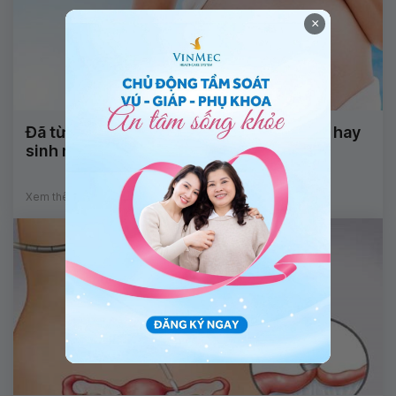
×
Đã từng bị băng huyết: Nên sinh thường hay
sinh mổ?
Xem thêm