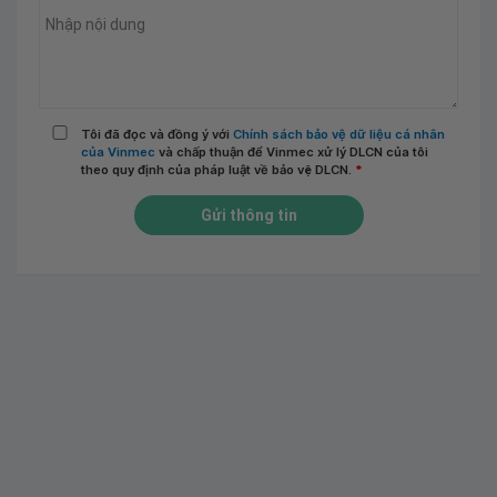
Tôi đã đọc và đồng ý với
Chính sách bảo vệ dữ liệu cá nhân
của Vinmec
và chấp thuận để Vinmec xử lý DLCN của tôi
theo quy định của pháp luật về bảo vệ DLCN.
*
Gửi thông tin