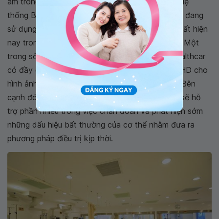
âm trong việc chẩn đoán và điều trị sớm bệnh. Hệ
thống Bệnh viện Đa khoa Quốc tế Vinmec đã và đang
sử dụng các thế hệ máy siêu âm màu hiện đại nhất hiện
nay trong thăm khám và điều trị cho bệnh nhân. Một
trong số đó là máy siêu âm Logig E9 của GE Healthcar
có đầy đủ options, các đầu dò có độ phân giải HD cho
hình ảnh rõ nét, đánh giá chính xác tổn thương. Bên
cạnh đó, đội ngũ các y, bác sĩ giàu kinh nghiệm sẽ hỗ
trợ phần nhiều trong việc chẩn đoán và phát hiện sớm
những dấu hiệu bất thường của cơ thể nhằm đưa ra
phương pháp điều trị kịp thời.