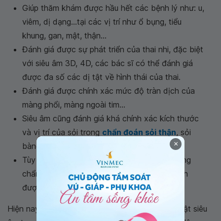
Giúp thăm khám được hầu hết các bệnh lý như: u,
viêm, dị dạng...tại các vị trí như ổ bụng, tiểu
khung, gan, mật, thận...
Đánh giá được sự phát triển của thai nhi, đặc biệt
với siêu âm 3D, 4D, các bác sĩ có thể đánh giá
được đa số các dị tật về hình thái của thai.
Đánh giá được chính xác mức độ tràn dịch của
màng phổi, màng ngoài tim...
Siêu âm cũng đánh giá khá chính xác kích thước
và vị trí của sỏi trong
chẩn đoán sỏi thận
, sỏi
×
bàng quang, niệu đạo.
Tùy theo chất lượng máy siêu âm và khả năng
chẩn đoán của bác sĩ có thể giúp người bệnh
được chẩn đoán nhanh chóng.
Hiện nay, có rất nhiều cơ sở y tế áp dụng kỹ thuật siêu