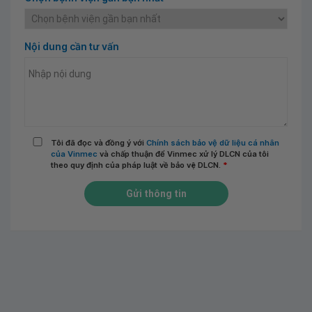
Nội dung cần tư vấn
Tôi đã đọc và đồng ý với
Chính sách bảo vệ dữ liệu cá nhân
của Vinmec
và chấp thuận để Vinmec xử lý DLCN của tôi
theo quy định của pháp luật về bảo vệ DLCN.
*
Gửi thông tin